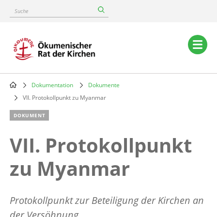
Skip
Suche
to
main
content
Main
navigation
Dokumentation
Dokumente
Breadcrumb
VII. Protokollpunkt zu Myanmar
DOKUMENT
VII. Protokollpunkt
zu Myanmar
Protokollpunkt zur Beteiligung der Kirchen an
der Versöhnung