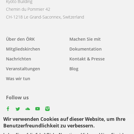
Kyoto Building
Chemin du Pommier 42
CH-1218 Le Grand-Saconnex, Switzerland
Main
Über den ÖRK
Machen Sie mit
navigation
Mitgliedskirchen
Dokumentation
Nachrichten
Kontakt & Presse
Veranstaltungen
Blog
Was wir tun
Follow us
facebook
twitter
youtube
youtube
instagram
Wir verwenden Cookies auf dieser Website, um Ihre
Select
Benutzerfreundlichkeit zu verbessern.
your