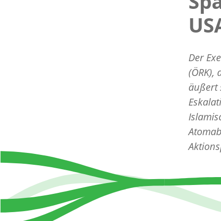
Sp
US
Der Ex
(ÖRK), 
äußert 
Eskala
Islami
Atomab
Aktions