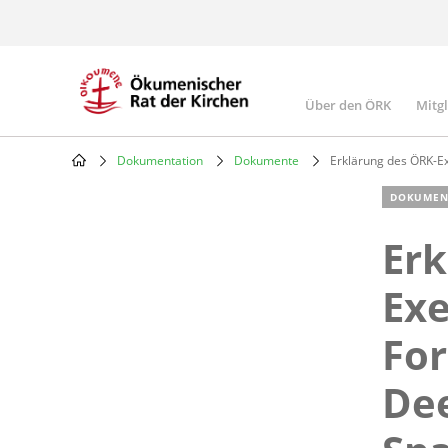
Skip
to
main
content
Über den ÖRK
Mitg
Main
navigatio
Dokumentation
Dokumente
Erklärung des ÖRK-E
Breadcrumb
DOKUMEN
Erk
Exe
Fo
Dee