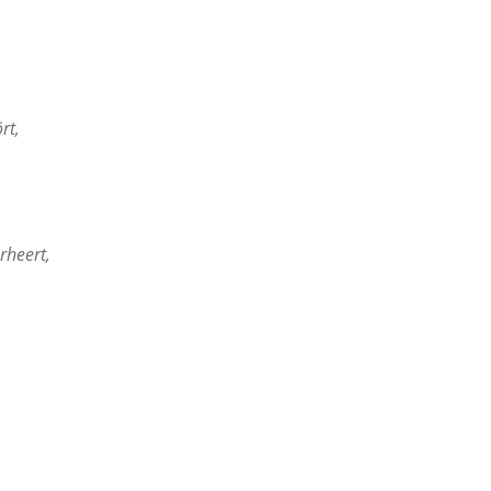
rt,
rheert,