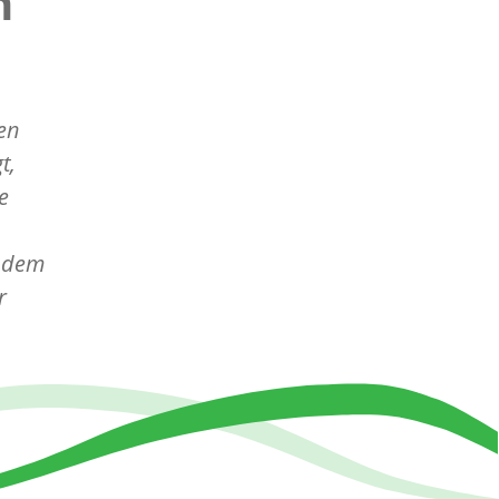
n
en
t,
e
s dem
r