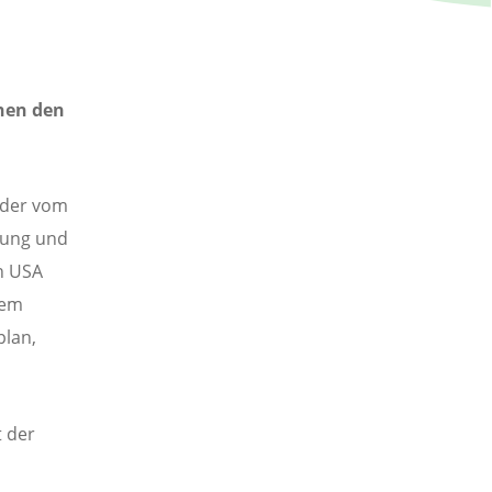
hen den
 der vom
igung und
n USA
dem
lan,
t der