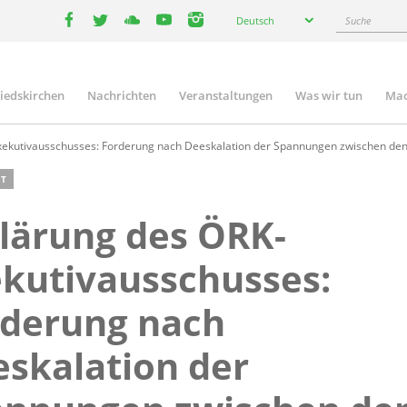
Select
Suche
Deutsch
your
facebook
twitter
youtube
youtube
instagram
language
liedskirchen
Nachrichten
Veranstaltungen
Was wir tun
Mac
n
xekutivausschusses: Forderung nach Deeskalation der Spannungen zwischen de
T
lärung des ÖRK-
kutivausschusses:
rderung nach
skalation der