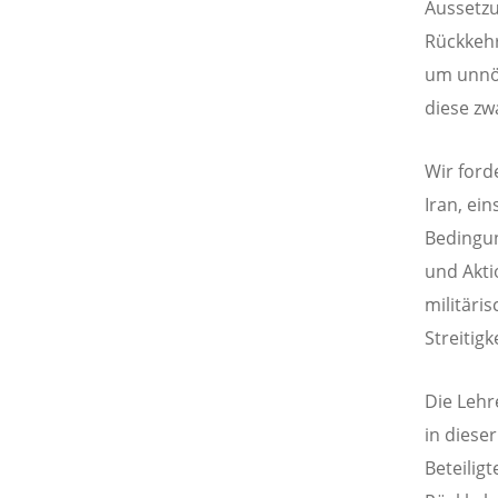
Aussetzu
Rückkehr
um unnöt
diese zw
Wir ford
Iran, ein
Bedingun
und Akti
militäri
Streitig
Die Lehr
in diese
Beteilig