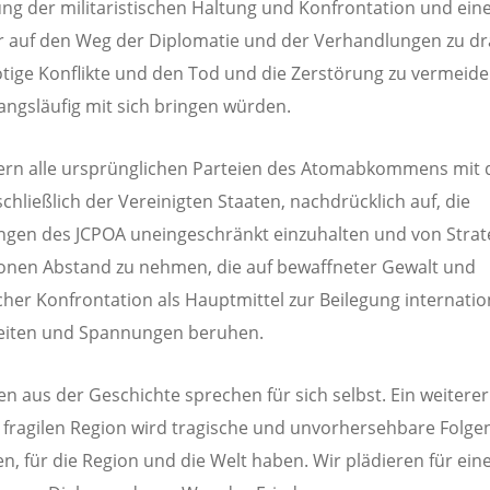
ng der militaristischen Haltung und Konfrontation und ein
 auf den Weg der Diplomatie und der Verhandlungen zu d
ige Konflikte und den Tod und die Zerstörung zu vermeide
angsläufig mit sich bringen würden.
ern alle ursprünglichen Parteien des Atomabkommens mit
schließlich der Vereinigten Staaten, nachdrücklich auf, die
gen des JCPOA uneingeschränkt einzuhalten und von Strat
onen Abstand zu nehmen, die auf bewaffneter Gewalt und
scher Konfrontation als Hauptmittel zur Beilegung internatio
keiten und Spannungen beruhen.
en aus der Geschichte sprechen für sich selbst. Ein weiterer
r fragilen Region wird tragische und unvorhersehbare Folgen 
ten, für die Region und die Welt haben. Wir plädieren für ein