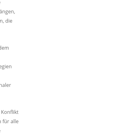
e
rängen,
n, die
 dem
egien
naler
 Konflikt
für alle
e