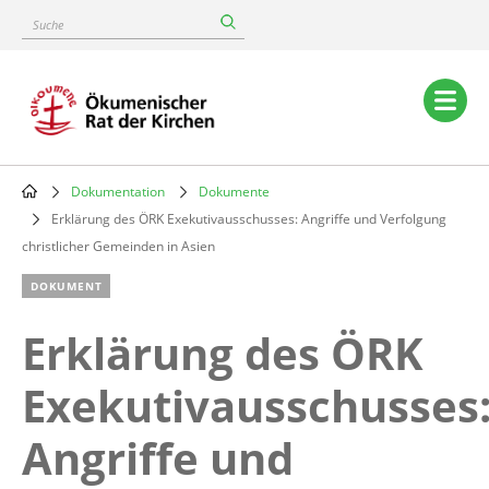
Skip
Suche
to
main
content
Main
navigation
Dokumentation
Dokumente
Breadcrumb
Erklärung des ÖRK Exekutivausschusses: Angriffe und Verfolgung
christlicher Gemeinden in Asien
DOKUMENT
Erklärung des ÖRK
Exekutivausschusses
Angriffe und