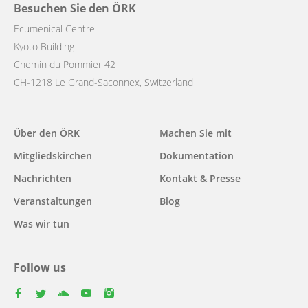
Besuchen Sie den ÖRK
Ecumenical Centre
Kyoto Building
Chemin du Pommier 42
CH-1218 Le Grand-Saconnex, Switzerland
Main
Über den ÖRK
Machen Sie mit
navigation
Mitgliedskirchen
Dokumentation
Nachrichten
Kontakt & Presse
Veranstaltungen
Blog
Was wir tun
Follow us
facebook
twitter
youtube
youtube
instagram