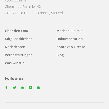
Kyoto Building
Chemin du Pommier 42
CH-1218 Le Grand-Saconnex, Switzerland
Main
Über den ÖRK
Machen Sie mit
navigation
Mitgliedskirchen
Dokumentation
Nachrichten
Kontakt & Presse
Veranstaltungen
Blog
Was wir tun
Follow us
facebook
twitter
youtube
youtube
instagram
Select
your