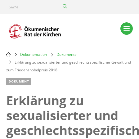
Skip
Suche
to
main
content
Main
navigation
Dokumentation
Dokumente
Breadcrumb
Erklärung zu sexualisierter und geschlechtsspezifischer Gewalt und
zum Friedensnobelpreis 2018
DOKUMENT
Erklärung zu
sexualisierter und
geschlechtsspezifisc