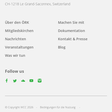
CH-1218 Le Grand-Saconnex, Switzerland
Main
Über den ÖRK
Machen Sie mit
navigation
Mitgliedskirchen
Dokumentation
Nachrichten
Kontakt & Presse
Veranstaltungen
Blog
Was wir tun
Follow us
facebook
twitter
youtube
youtube
instagram
Select
your
Footer
language
© Copyright WCC 2026
Bedingungen für die Nutzung
menu