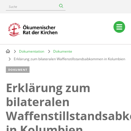
Skip
Suche
to
main
content
Main
navigation
Dokumentation
Dokumente
Breadcrumb
Erklärung zum bilateralen Waffenstillstandsabkommen in Kolumbien
DOKUMENT
Erklärung zum
bilateralen
Waffenstillstandsa
in Kolumbien