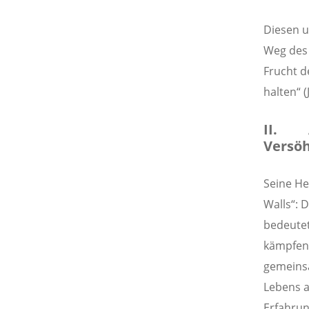
Diesen u
Weg des 
Frucht d
halten“ (
II. A
Versöh
Seine He
Walls“: 
bedeute
kämpfen
gemeinsa
Lebens a
Erfahrun