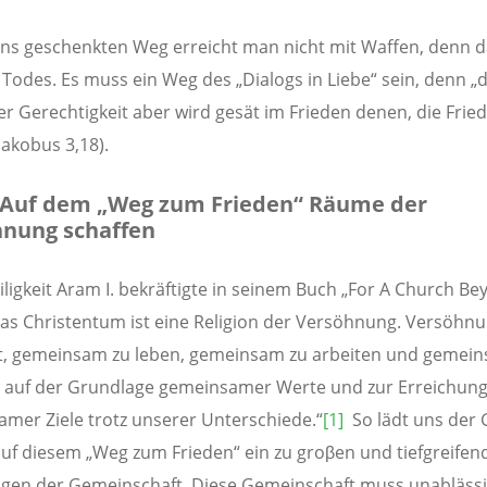
ns geschenkten Weg erreicht man nicht mit Waffen, denn da
Todes. Es muss ein Weg des „Dialogs in Liebe“ sein, denn „d
er Gerechtigkeit aber wird gesät im Frieden denen, die Frie
Jakobus 3,18).
uf dem „Weg zum Frieden“ Räume der
nung schaffen
iligkeit Aram I. bekräftigte in seinem Buch „For A Church Be
Das Christentum ist eine Religion der Versöhnung. Versöhn
t, gemeinsam zu leben, gemeinsam zu arbeiten und gemei
 auf der Grundlage gemeinsamer Werte und zur Erreichun
mer Ziele trotz unserer Unterschiede.“
[1]
So lädt uns der 
uf diesem „Weg zum Frieden“ ein zu groβen und tiefgreifen
gen der Gemeinschaft. Diese Gemeinschaft muss unabläss