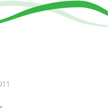
011
n: