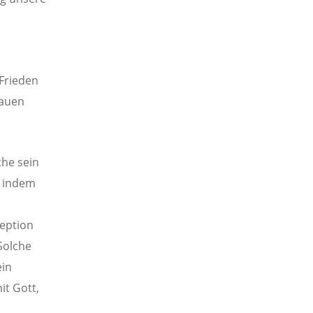
Frieden
bauen
che sein
, indem
zeption
Solche
ein
it Gott,