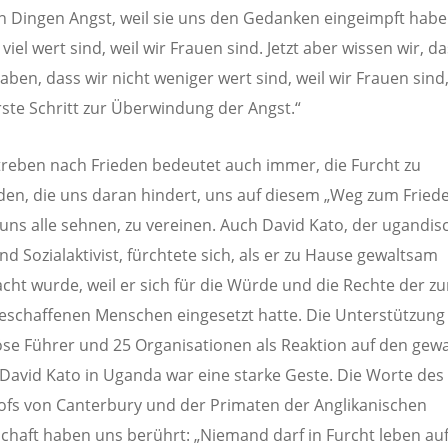
en Dingen Angst, weil sie uns den Gedanken eingeimpft habe
 viel wert sind, weil wir Frauen sind. Jetzt aber wissen wir, da
aben, dass wir nicht weniger wert sind, weil wir Frauen sind
erste Schritt zur Überwindung der Angst.“
Streben nach Frieden bedeutet auch immer, die Furcht zu
en, die uns daran hindert, uns auf diesem „Weg zum Friede
uns alle sehnen, zu vereinen. Auch David Kato, der ugandis
nd Sozialaktivist, fürchtete sich, als er zu Hause gewaltsam
ht wurde, weil er sich für die Würde und die Rechte der zu
eschaffenen Menschen eingesetzt hatte. Die Unterstützung
iöse Führer und 25 Organisationen als Reaktion auf den ge
David Kato in Uganda war eine starke Geste. Die Worte des
ofs von Canterbury und der Primaten der Anglikanischen
haft haben uns berührt: „Niemand darf in Furcht leben au