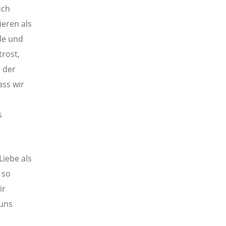
uch
ieren als
nde und
trost,
i der
ass wir
s
Liebe als
 so
ir
 uns