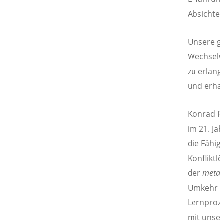
Absichte
Unsere g
Wechselw
zu erlan
und erh
Konrad R
im 21. J
die Fähi
Konflikt
der
meta
Umkehr i
Lernproz
mit unse