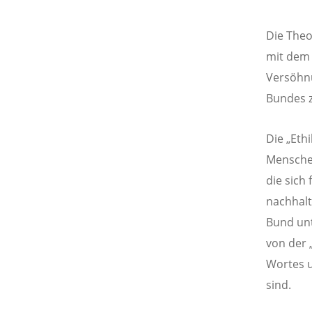
Die Theo
mit dem 
Versöhn
Bundes z
Die „Eth
Menschen
die sich
nachhalt
Bund unt
von der 
Wortes u
sind.