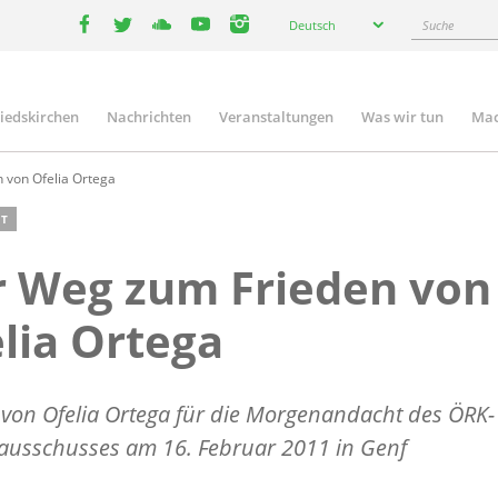
Select
Suche
Deutsch
your
facebook
twitter
youtube
youtube
instagram
language
liedskirchen
Nachrichten
Veranstaltungen
Was wir tun
Mac
n
 von Ofelia Ortega
T
r Weg zum Frieden von
lia Ortega
 von Ofelia Ortega für die Morgenandacht des ÖRK-
ausschusses am 16. Februar 2011 in Genf