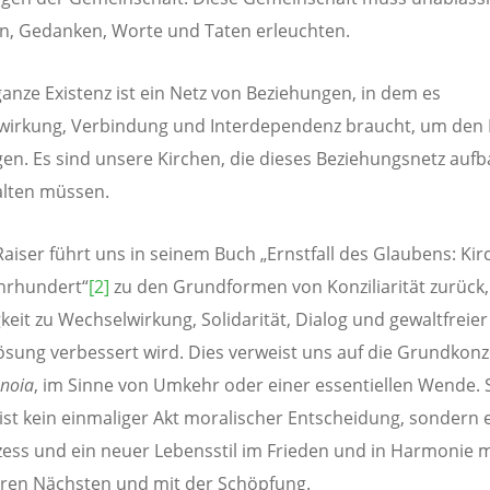
n, Gedanken, Worte und Taten erleuchten.
anze Existenz ist ein Netz von Beziehungen, in dem es
irkung, Verbindung und Interdependenz braucht, um den 
gen. Es sind unsere Kirchen, die dieses Beziehungsnetz auf
alten müssen.
aiser führt uns in seinem Buch „Ernstfall des Glaubens: Kir
ahrhundert“
[2]
zu den Grundformen von Konziliarität zurück
gkeit zu Wechselwirkung, Solidarität, Dialog und gewaltfreier
lösung verbessert wird. Dies verweist uns auf die Grundkon
noia
, im Sinne von Umkehr oder einer essentiellen Wende. 
st kein einmaliger Akt moralischer Entscheidung, sondern 
ess und ein neuer Lebensstil im Frieden und in Harmonie m
ren Nächsten und mit der Schöpfung.