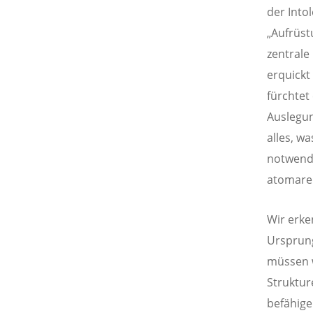
der Into
„Aufrüst
zentrale
erquickt
fürchtet
Auslegun
alles, w
notwendi
atomare 
Wir erke
Ursprung
müssen w
Struktur
befähige