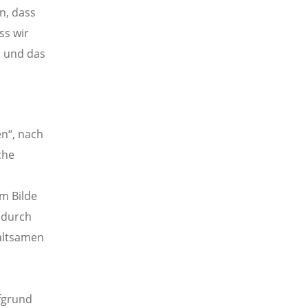
n, dass
ss wir
, und das
n“, nach
che
m Bilde
 durch
waltsamen
fgrund