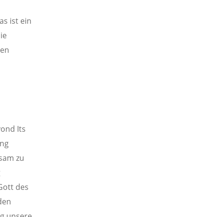
s ist ein
ie
den
yond Its
ung
nsam zu
g
Gott des
den
ig unsere