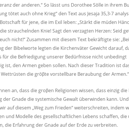
leranz der anderen.“ So lässt uns Dorothee Sölle in ihrem B
ung tötet auch ohne Krieg“ den Text aus Jesaja 35,3-7 analys
 Botschaft für jene, die im Exil leben: „Stärkt die müden Hä
 die strauchelnden Knie! Sagt den verzagten Herzen: Seid ge
 euch nicht!“ Zusammen mit diesem Text bekräftigte sie: „Be
g der Bibelworte legten die Kirchenväter Gewicht darauf, d
as für die Befriedigung unserer Bedürfnisse nicht unbedingt
g ist, den Armen geben sollen. Nach dieser Tradition ist da
Wettrüsten die gröβte vorstellbare Beraubung der Armen.“
nnen an, dass die groβen Religionen wissen, dass einzig die 
 der Gnade die systemische Gewalt überwinden kann. Und
ir auf diesem „Weg zum Frieden“ weiterschreiten, indem w
en und Modelle des gesellschaftlichen Lebens schaffen, die
n, die Erfahrung der Gnade auf der Erde zu verbreiten.