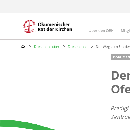
Skip
to
main
content
Über den ÖRK
Mitg
Main
navigatio
Dokumentation
Dokumente
Der Weg zum Frieden
Breadcrumb
DOKUMEN
De
Ofe
Predigt
Zentral