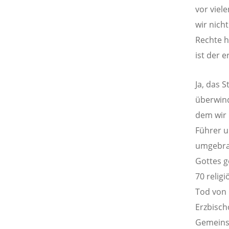
vor viel
wir nicht
Rechte h
ist der 
Ja, das 
überwind
dem wir 
Führer u
umgebrac
Gottes g
70 relig
Tod von 
Erzbisch
Gemeinsc