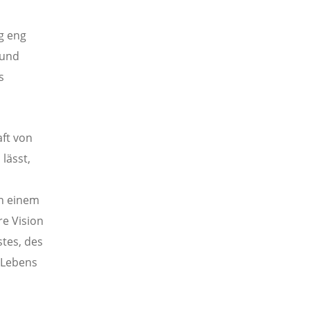
g eng
Bund
s
aft von
lässt,
n einem
re Vision
tes, des
 Lebens