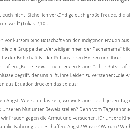
t euch nicht! Siehe, ich verkündige euch groβe Freude, die a
ren wird“ (Lukas 2,10).
n vor kurzem eine Botschaft von den indigenen Frauen aus
, die die Gruppe der „Verteidigerinnen der Pachamama“ bil
iv der Botschaft ist der Ruf aus ihren Herzen und ihren
haften: „Keine Gewalt mehr gegen Frauen“. Ihre Botschaft 
lüsselbegriff, der uns hilft, ihre Leiden zu verstehen: „die A
en aus Ecuador drücken das so aus:
en Angst. Wie kann das sein, wo wir Frauen doch jeden Tag
d unseren Mut unter Beweis stellen? Denn vom Tagesanbru
wir Frauen gegen die Armut und versuchen, für unsere Ki
amilie Nahrung zu beschaffen. Angst? Wovor? Warum? Wir