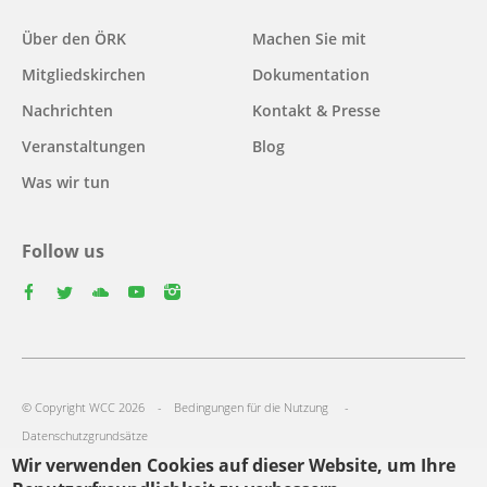
Main
Über den ÖRK
Machen Sie mit
navigation
Mitgliedskirchen
Dokumentation
Nachrichten
Kontakt & Presse
Veranstaltungen
Blog
Was wir tun
Follow us
facebook
twitter
youtube
youtube
instagram
Select
your
Footer
language
© Copyright WCC 2026
Bedingungen für die Nutzung
menu
Datenschutzgrundsätze
Wir verwenden Cookies auf dieser Website, um Ihre