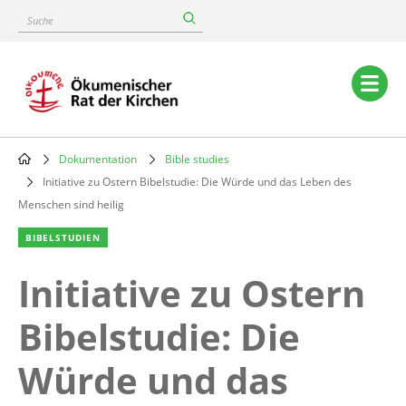
Skip
Suche
to
main
content
Main
navigation
Dokumentation
Bible studies
Breadcrumb
Initiative zu Ostern Bibelstudie: Die Würde und das Leben des
Menschen sind heilig
BIBELSTUDIEN
Initiative zu Ostern
Bibelstudie: Die
Würde und das