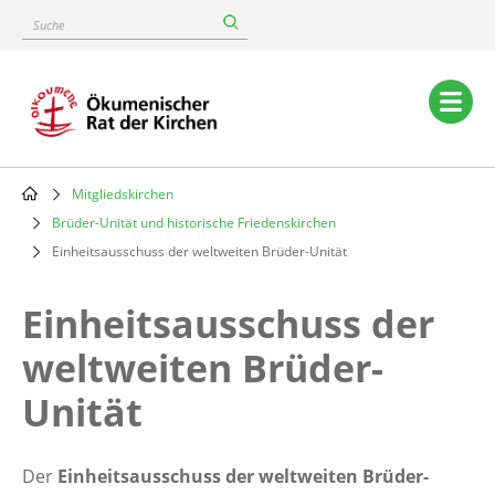
Skip
Suche
to
main
content
Main
navigation
Mitgliedskirchen
Breadcrumb
Brüder-Unität und historische Friedenskirchen
Einheitsausschuss der weltweiten Brüder-Unität
Einheitsausschuss der
weltweiten Brüder-
Unität
Der
Einheitsausschuss der weltweiten Brüder-