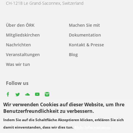
CH-1218 Le Grand-Saconnex, Switzerland
Main
Über den ÖRK
Machen Sie mit
navigation
Mitgliedskirchen
Dokumentation
Nachrichten
Kontakt & Presse
Veranstaltungen
Blog
Was wir tun
Follow us
facebook
twitter
youtube
youtube
instagram
Wir verwenden Cookies auf dieser Website, um Ihre
Select
Benutzerfreundlichkeit zu verbessern.
your
Indem Sie auf die Schaltfläche Akzeptieren klicken, erklären Sie sich
Footer
language
© Copyright WCC 2026
Bedingungen für die Nutzung
damit einverstanden, dass wir dies tun.
Mehr Informationen
menu