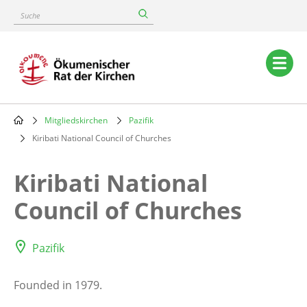
Skip
Suche
to
main
content
Main
navigation
Mitgliedskirchen
Pazifik
Breadcrumb
Kiribati National Council of Churches
Kiribati National
Council of Churches
Pazifik
Founded in 1979.