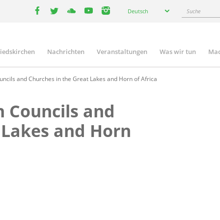
Select
Suche
Deutsch
your
facebook
twitter
youtube
youtube
instagram
language
liedskirchen
Nachrichten
Veranstaltungen
Was wir tun
Mac
n
uncils and Churches in the Great Lakes and Horn of Africa
n Councils and
 Lakes and Horn