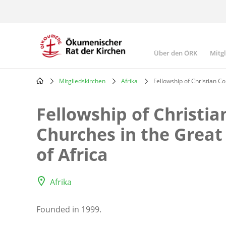
Skip
to
main
content
Über den ÖRK
Mitg
Main
navigatio
Mitgliedskirchen
Afrika
Fellowship of Christian Co
Breadcrumb
Fellowship of Christia
Churches in the Great
of Africa
Afrika
Founded in 1999.