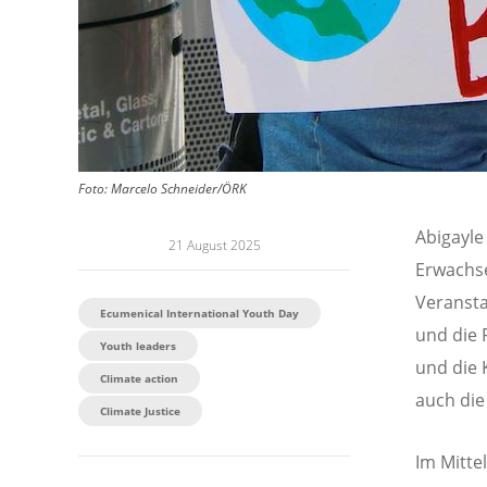
Foto:
Marcelo Schneider/ÖRK
Abigayle
21 August 2025
Erwachse
Veranst
Ecumenical International Youth Day
und die 
Youth leaders
und die 
Climate action
auch die
Climate Justice
Im Mitte