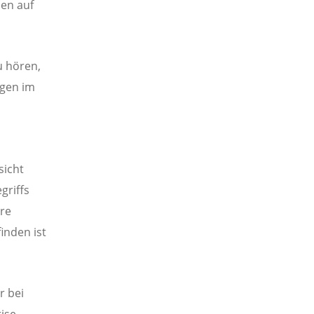
hen auf
u hören,
ngen im
sicht
griffs
hre
inden ist
r bei