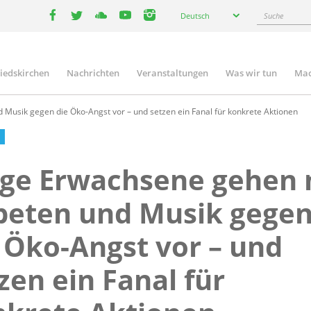
Select
Suche
Deutsch
your
facebook
twitter
youtube
youtube
instagram
language
liedskirchen
Nachrichten
Veranstaltungen
Was wir tun
Mac
n
Musik gegen die Öko-Angst vor – und setzen ein Fanal für konkrete Aktionen
ge Erwachsene gehen 
beten und Musik gege
 Öko-Angst vor – und
zen ein Fanal für