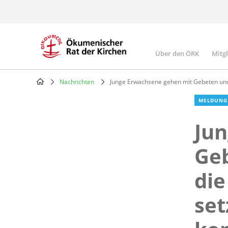
Skip
to
main
content
Über den ÖRK
Mitg
Main
navigatio
Nachrichten
Junge Erwachsene gehen mit Gebeten und 
Breadcrumb
MELDUNG
Jun
Ge
die
set