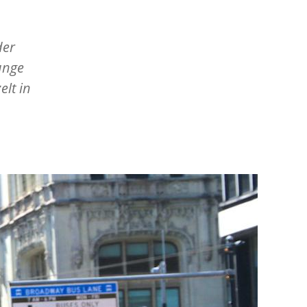
der
unge
lt in