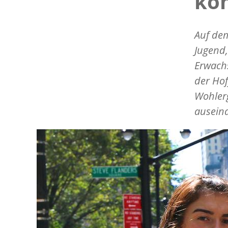
ko
Auf dem
Jugend,
Erwach
der Ho
Wohlerg
auseina
Image