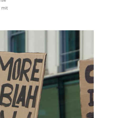
ise
 mit