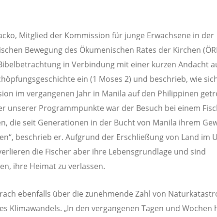
acko, Mitglied der Kommission für junge Erwachsene in der
schen Bewegung des Ökumenischen Rates der Kirchen (ÖRK
 Bibelbetrachtung in Verbindung mit einer kurzen Andacht au
chöpfungsgeschichte ein (1 Moses 2) und beschrieb, wie sich
on im vergangenen Jahr in Manila auf den Philippinen getr
ner unserer Programmpunkte war der Besuch bei einem Fisc
, die seit Generationen in der Bucht von Manila ihrem Ge
n“, beschrieb er. Aufgrund der Erschließung von Land im 
verlieren die Fischer aber ihre Lebensgrundlage und sind
n, ihre Heimat zu verlassen.
rach ebenfalls über die zunehmende Zahl von Naturkatast
des Klimawandels. „In den vergangenen Tagen und Wochen