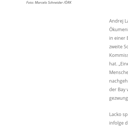
Foto:
Marcelo Schneider /ÖRK
Andrej L
Ökumeni
in einer
zweite S
Kommissi
hat. „Ei
Menschen
nachgehe
der Bay 
gezwunge
Lacko sp
infolge 