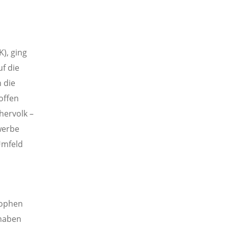
), ging
f die
 die
offen
hervolk –
werbe
Umfeld
rophen
 haben