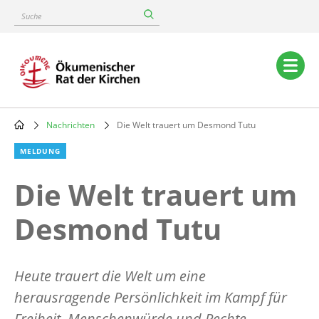
Skip
Suche
to
main
content
Main
navigation
Nachrichten
Die Welt trauert um Desmond Tutu
Breadcrumb
MELDUNG
Die Welt trauert um
Desmond Tutu
Heute trauert die Welt um eine
herausragende Persönlichkeit im Kampf für
Freiheit, Menschenwürde und Rechte
.