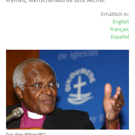
Erhältlich in:
English
Français
Español
Image
Foto:
Peter Williams/WCC