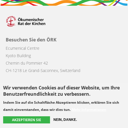
Besuchen Sie den ÖRK
Ecumenical Centre
Kyoto Building
Chemin du Pommier 42
CH-1218 Le Grand-Saconnex, Switzerland
Wir verwenden Cookies auf dieser Website, um Ihre
Main
Über den ÖRK
Machen Sie mit
Benutzerfreundlichkeit zu verbessern.
navigation
Mitgliedskirchen
Dokumentation
Indem Sie auf die Schaltfläche Akzeptieren klicken, erklären Sie sich
damit einverstanden, dass wir dies tun.
Mehr Informationen
Nachrichten
Kontakt & Presse
Veranstaltungen
Blog
AKZEPTIEREN SIE
NEIN, DANKE.