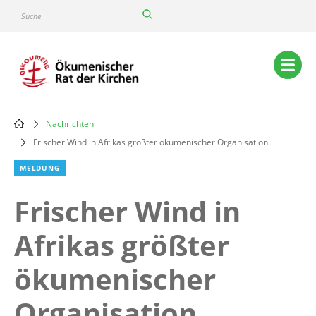
Skip
Suche
to
main
content
Main
navigation
Nachrichten
Breadcrumb
Frischer Wind in Afrikas größter ökumenischer Organisation
MELDUNG
Frischer Wind in
Afrikas größter
ökumenischer
Organisation