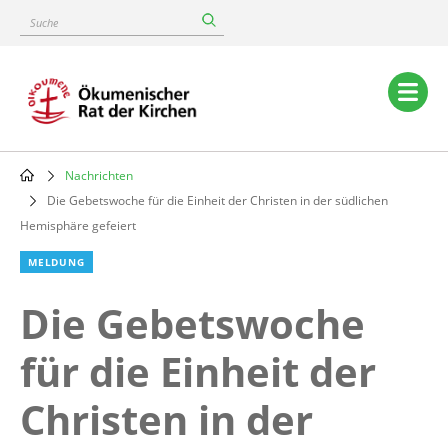
Skip
Suche
to
main
content
Main
navigation
Nachrichten
Breadcrumb
Die Gebetswoche für die Einheit der Christen in der südlichen
Hemisphäre gefeiert
MELDUNG
Die Gebetswoche
für die Einheit der
Christen in der