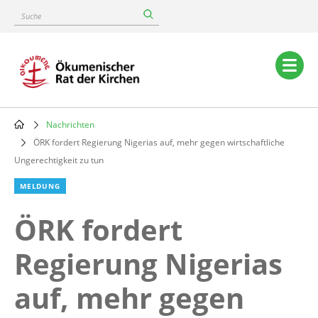
Skip
Suche
to
main
content
Main
navigation
Nachrichten
Breadcrumb
ÖRK fordert Regierung Nigerias auf, mehr gegen wirtschaftliche
Ungerechtigkeit zu tun
MELDUNG
ÖRK fordert
Regierung Nigerias
auf, mehr gegen