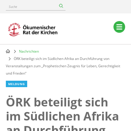
Skip
Suche
to
main
content
Main
navigation
Nachrichten
Breadcrumb
ÖRK beteiligt sich im Südlichen Afrika an Durchführung von
Veranstaltungen zum „Prophetischen Zeugnis für Leben, Gerechtigkeit
und Frieden“
MELDUNG
ÖRK beteiligt sich
im Südlichen Afrika
an Durchführung