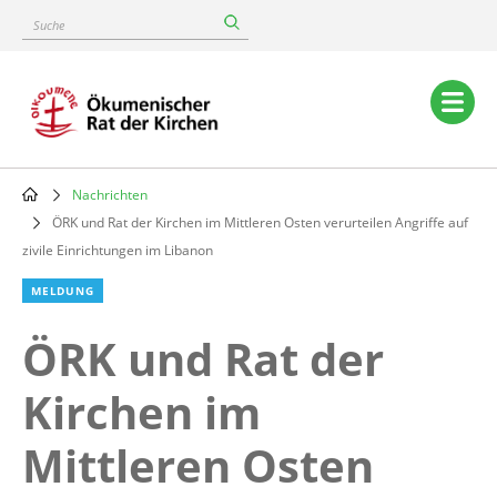
Skip
Suche
to
main
content
Main
navigation
Nachrichten
Breadcrumb
ÖRK und Rat der Kirchen im Mittleren Osten verurteilen Angriffe auf
zivile Einrichtungen im Libanon
MELDUNG
ÖRK und Rat der
Kirchen im
Mittleren Osten