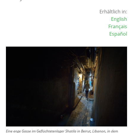
Erhältlich in:
English
Français
Español
Image
Eine enge Gasse im Geflüchtetenlager Shatila in Beirut, Libanon, in dem