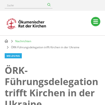
Skip
Suche
to
main
content
Main
navigation
Nachrichten
Breadcrumb
ÖRK-Führungsdelegation trifft Kirchen in der Ukraine
MELDUNG
ÖRK-
Führungsdelegation
trifft Kirchen in der
Ukraine