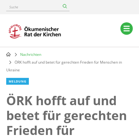
Skip
Suche
to
main
content
Main
navigation
Nachrichten
Breadcrumb
ÖRK hofft auf und betet für gerechten Frieden für Menschen in
Ukraine
MELDUNG
ÖRK hofft auf und
betet für gerechten
Frieden für