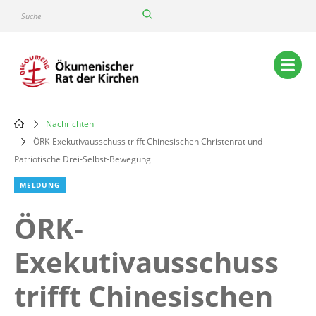
Skip
Suche
to
main
content
Main
navigation
Nachrichten
Breadcrumb
ÖRK-Exekutivausschuss trifft Chinesischen Christenrat und
Patriotische Drei-Selbst-Bewegung
MELDUNG
ÖRK-
Exekutivausschuss
trifft Chinesischen