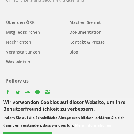
CH-1218 Le Grand-Saconnex, Switzerland
Main
Über den ÖRK
Machen Sie mit
navigation
Mitgliedskirchen
Dokumentation
Nachrichten
Kontakt & Presse
Veranstaltungen
Blog
Was wir tun
Follow us
facebook
twitter
youtube
youtube
instagram
Wir verwenden Cookies auf dieser Website, um Ihre
Select
Benutzerfreundlichkeit zu verbessern.
your
Indem Sie auf die Schaltfläche Akzeptieren klicken, erklären Sie sich
Footer
language
© Copyright WCC 2026
Bedingungen für die Nutzung
damit einverstanden, dass wir dies tun.
Mehr Informationen
menu
Datenschutzgrundsätze