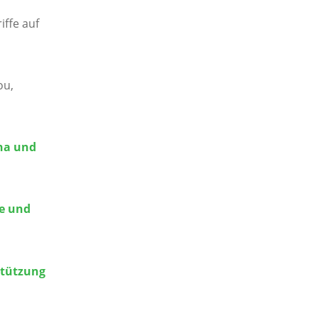
iffe auf
ou,
ina und
he und
stützung