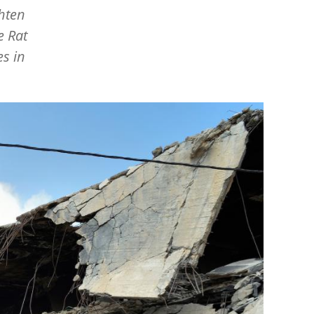
chten
e Rat
s in