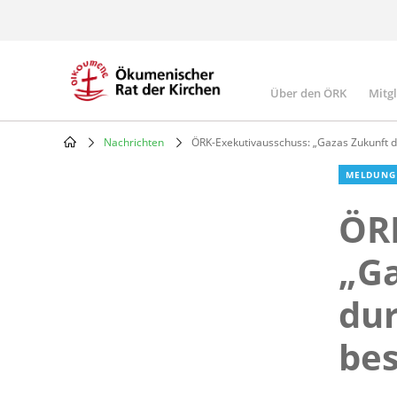
Skip
to
main
content
Über den ÖRK
Mitg
Main
navigatio
Nachrichten
ÖRK-Exekutivausschuss: „Gazas Zukunft d
Breadcrumb
MELDUNG
ÖRK
„Ga
du
be