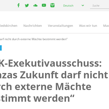
Select
Suche
Deutsch
your
facebook
twitter
youtube
youtube
instagram
language
liedskirchen
Nachrichten
Veranstaltungen
Was wir tun
Mac
n
arf nicht durch externe Mächte bestimmt werden“
-Exekutivausschuss:
zas Zukunft darf nicht
rch externe Mächte
stimmt werden“