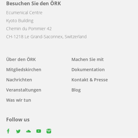
Besuchen Sie den ÖRK
Ecumenical Centre
Kyoto Building
Chemin du Pommier 42
CH-1218 Le Grand-Saconnex, Switzerland
Main
Über den ÖRK
Machen Sie mit
navigation
Mitgliedskirchen
Dokumentation
Nachrichten
Kontakt & Presse
Veranstaltungen
Blog
Was wir tun
Follow us
facebook
twitter
youtube
youtube
instagram