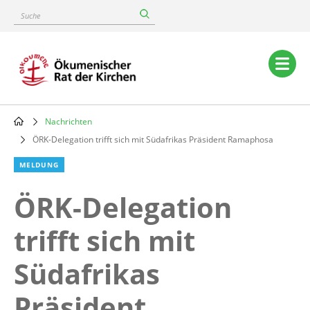
Skip
Suche
to
main
content
Main
navigation
Nachrichten
Breadcrumb
ÖRK-Delegation trifft sich mit Südafrikas Präsident Ramaphosa
MELDUNG
ÖRK-Delegation
trifft sich mit
Südafrikas
Präsident