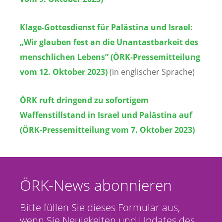
Klage-Gottesdienst für Palästina und Israel:
„Wir glauben fest an die Unantastbarkeit des
menschlichen Lebens” (ÖRK-Pressemitteilung
vom 12. Oktober 2023)
(in englischer Sprache)
ÖRK ruft dringend zu sofortigem
Waffenstillstand in Israel und Palästina auf
(ÖRK-Pressemitteilung vom 7. Oktober 2023)
ÖRK-News abonnieren
Bitte füllen Sie dieses Formular aus,
wenn Sie Neuigkeiten und Updates des