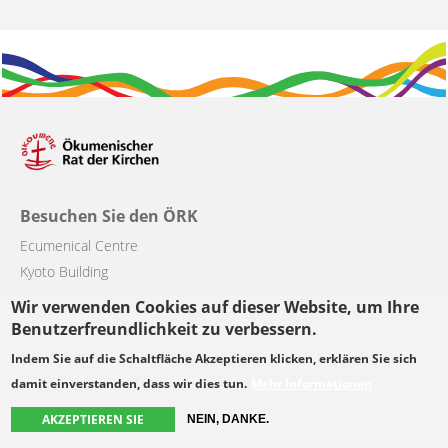
Besuchen Sie den ÖRK
Ecumenical Centre
Kyoto Building
Chemin du Pommier 42
Wir verwenden Cookies auf dieser Website, um Ihre
CH-1218 Le Grand-Saconnex, Switzerland
Benutzerfreundlichkeit zu verbessern.
Indem Sie auf die Schaltfläche Akzeptieren klicken, erklären Sie sich
damit einverstanden, dass wir dies tun.
Mehr Informationen
Main
Über den ÖRK
Machen Sie mit
AKZEPTIEREN SIE
NEIN, DANKE.
navigation
Mitgliedskirchen
Dokumentation