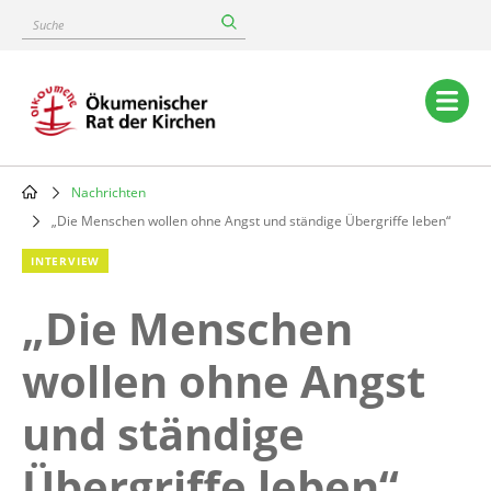
Skip
Suche
to
main
content
Main
navigation
Nachrichten
Breadcrumb
„Die Menschen wollen ohne Angst und ständige Übergriffe leben“
INTERVIEW
„Die Menschen
wollen ohne Angst
und ständige
Übergriffe leben“