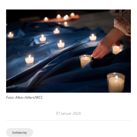
Image
Foto:
Albin Hillert/WCC
07 Januar 2026
Solidarity