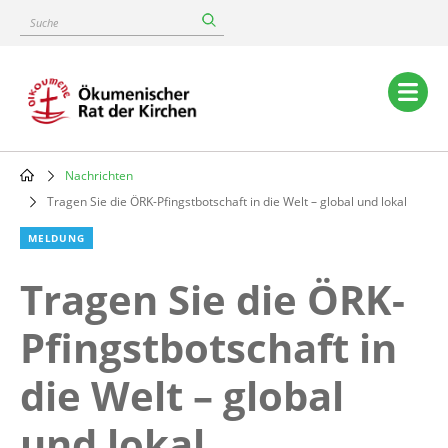
Skip
Suche
to
main
content
Main
navigation
Nachrichten
Breadcrumb
Tragen Sie die ÖRK-Pfingstbotschaft in die Welt – global und lokal
MELDUNG
Tragen Sie die ÖRK-
Pfingstbotschaft in
die Welt – global
und lokal