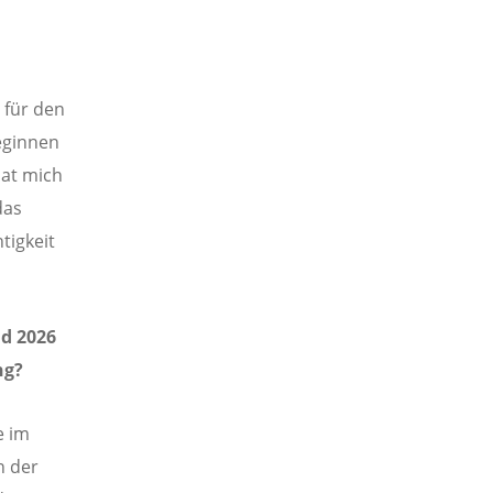
 für den
eginnen
hat mich
das
tigkeit
nd 2026
ng?
e im
n der