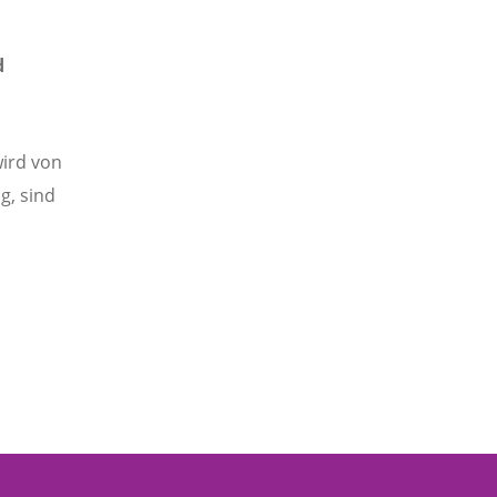
d
wird von
g, sind