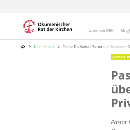
Skip
to
main
content
Über den ÖRK
Mitg
Main
navigatio
Nachrichten
Pastor Dr. Konrad Raiser überlässt dem Ö
Breadcrumb
INTERVIE
Pas
übe
Pri
Pastor 