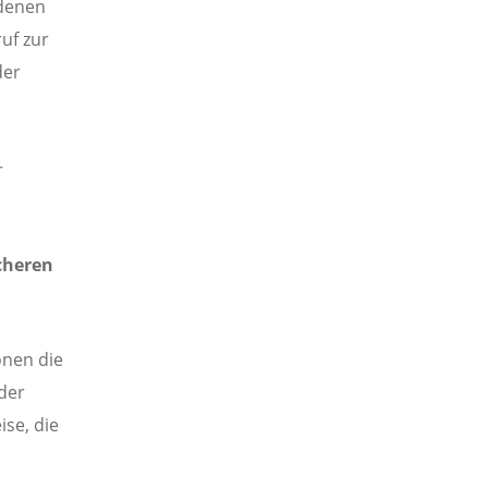
ndenen
uf zur
der
r
icheren
onen die
 der
ise, die