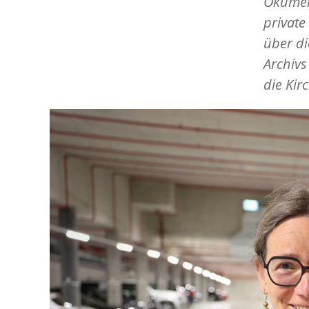
Ökumen
private
über di
Archivs
die Kir
Image