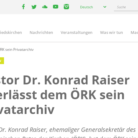
Select
Suche
Deutsch
your
facebook
twitter
youtube
youtube
instagram
language
liedskirchen
Nachrichten
Veranstaltungen
Was wir tun
Mac
n
RK sein Privatarchiv
W
tor Dr. Konrad Raiser
rlässt dem ÖRK sein
vatarchiv
Dr. Konrad Raiser, ehemaliger Generalsekretär des