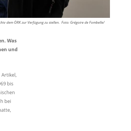
chiv dem ÖRK zur Verfügung zu stellen.
Foto:
Grégoire de Fombelle/
en. Was
nnen und
Artikel,
69 bis
nischen
ch bei
atte,