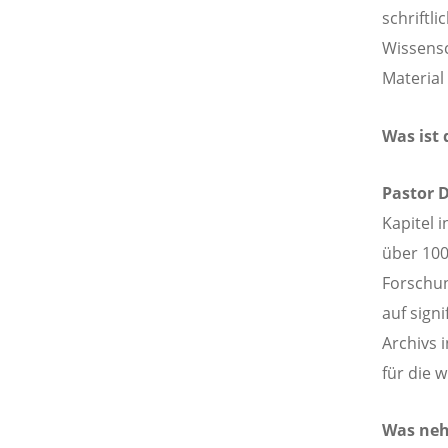
schriftl
Wissensc
Material
Was ist 
Pastor D
Kapitel 
über 100 
Forschun
auf sign
Archivs i
für die 
Was neh