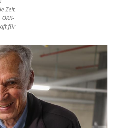
e
e Zeit,
s ÖRK-
ft für