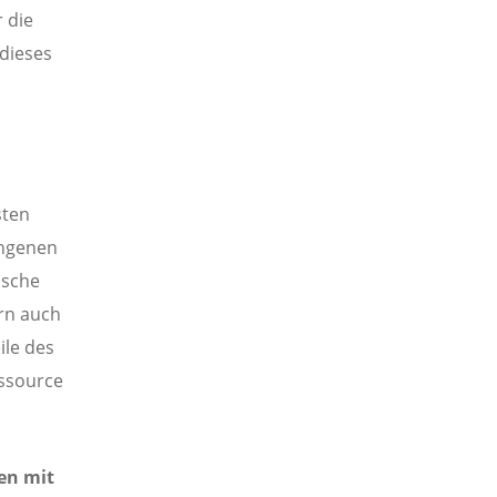
r die
 dieses
sten
angenen
ische
ern auch
ile des
essource
en mit