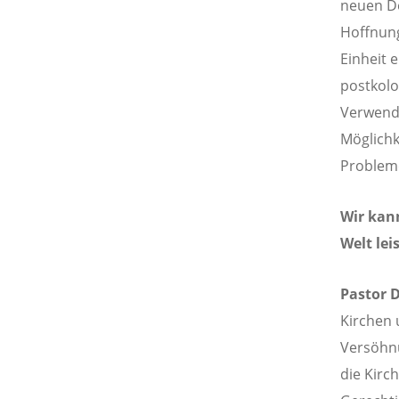
neuen De
Hoffnung
Einheit 
postkolo
Verwend
Möglichk
Problem
Wir kann
Welt lei
Pastor D
Kirchen 
Versöhnu
die Kirch