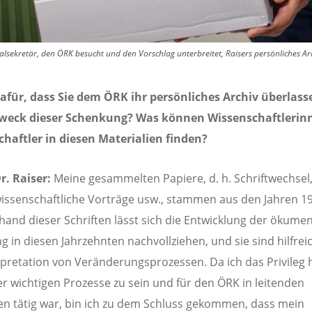
sekretär, den ÖRK besucht und den Vorschlag unterbreitet, Raisers persönliches Ar
afür, dass Sie dem ÖRK ihr persönliches Archiv überlass
 Zweck dieser Schenkung? Was können Wissenschaftleri
chaftler in diesen Materialien finden?
r. Raiser:
Meine gesammelten Papiere, d. h. Schriftwechsel, 
issenschaftliche Vorträge usw., stammen aus den Jahren 19
hand dieser Schriften lässt sich die Entwicklung der ökume
 in diesen Jahrzehnten nachvollziehen, und sie sind hilfrei
rpretation von Veränderungsprozessen. Da ich das Privileg h
ser wichtigen Prozesse zu sein und für den ÖRK in leitenden
en tätig war, bin ich zu dem Schluss gekommen, dass mein