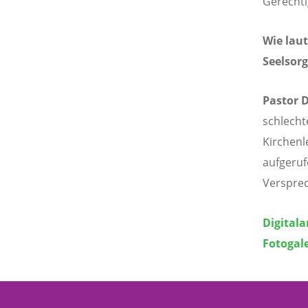
Gerechti
Wie laut
Seelsor
Pastor D
schlecht
Kirchenl
aufgeruf
Versprec
Digitala
Fotogal