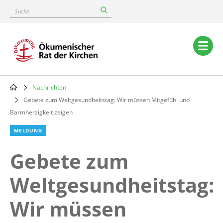
Skip
Suche
to
main
content
Main
navigation
Nachrichten
Breadcrumb
Gebete zum Weltgesundheitstag: Wir müssen Mitgefühl und
Barmherzigkeit zeigen
MELDUNG
Gebete zum
Weltgesundheitstag:
Wir müssen