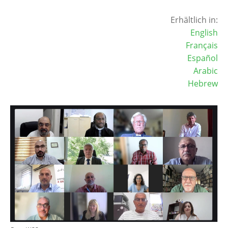
Erhältlich in:
English
Français
Español
Arabic
Hebrew
Image