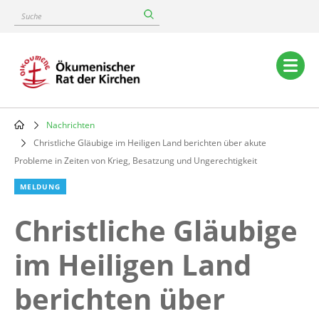
Skip
Suche
to
main
content
Main
navigation
Nachrichten
Breadcrumb
Christliche Gläubige im Heiligen Land berichten über akute
Probleme in Zeiten von Krieg, Besatzung und Ungerechtigkeit
MELDUNG
Christliche Gläubige
im Heiligen Land
berichten über