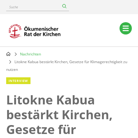
Skip
Suche
to
main
content
Main
navigation
Nachrichten
Breadcrumb
Litokne Kabua bestärkt Kirchen, Gesetze für Klimagerechtigkeit zu
nutzen
INTERVIEW
Litokne Kabua
bestärkt Kirchen,
Gesetze für