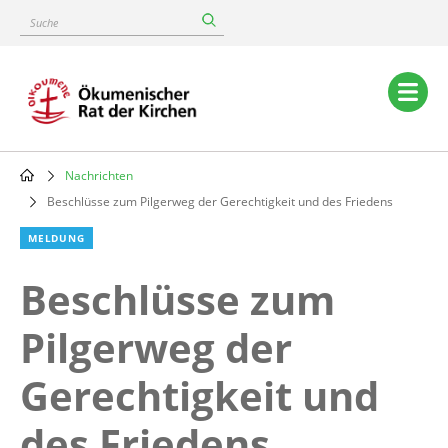
Skip
Suche
to
main
content
Main
navigation
Nachrichten
Breadcrumb
Beschlüsse zum Pilgerweg der Gerechtigkeit und des Friedens
MELDUNG
Beschlüsse zum
Pilgerweg der
Gerechtigkeit und
des Friedens