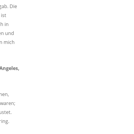
gab. Die
ist
h in
en und
en mich
Angeles,
men,
 waren;
stet.
ring.