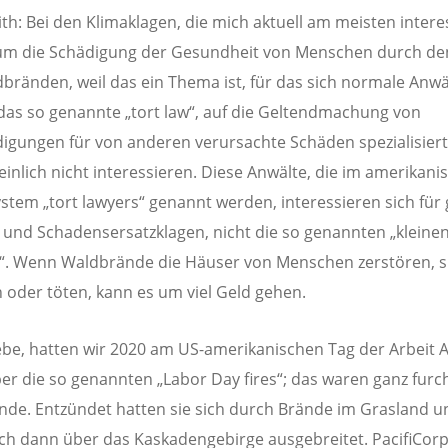
ith: Bei den Klimaklagen, die mich aktuell am meisten intere
 um die Schädigung der Gesundheit von Menschen durch de
bränden, weil das ein Thema ist, für das sich normale Anwäl
 das so genannte „tort law“, auf die Geltendmachung von
igungen für von anderen verursachte Schäden spezialisier
inlich nicht interessieren. Diese Anwälte, die im amerikani
stem „tort lawyers“ genannt werden, interessieren sich für
und Schadensersatzklagen, nicht die so genannten „kleine
. Wenn Waldbrände die Häuser von Menschen zerstören, s
n oder töten, kann es um viel Geld gehen.
ebe, hatten wir 2020 am US-amerikanischen Tag der Arbeit 
r die so genannten „Labor Day fires“; das waren ganz furc
de. Entzündet hatten sie sich durch Brände im Grasland u
ch dann über das Kaskadengebirge ausgebreitet. PacifiCor