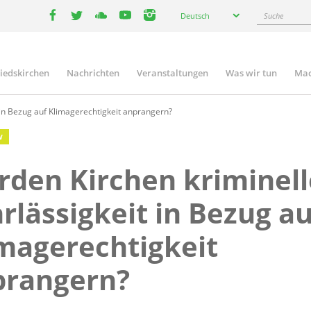
Select
Suche
Deutsch
your
facebook
twitter
youtube
youtube
instagram
language
liedskirchen
Nachrichten
Veranstaltungen
Was wir tun
Mac
n
 in Bezug auf Klimagerechtigkeit anprangern?
W
den Kirchen kriminell
rlässigkeit in Bezug au
magerechtigkeit
prangern?