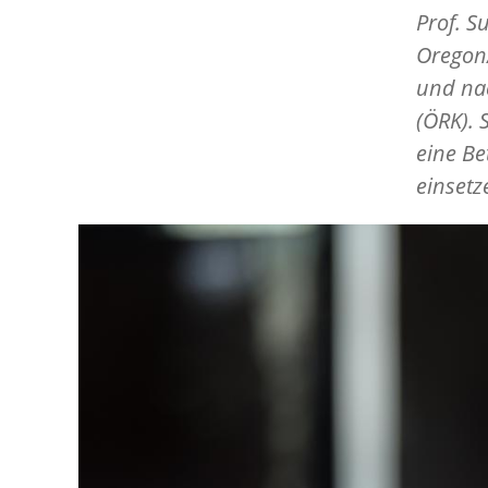
Prof. S
Oregon/
und nac
(ÖRK). 
eine Be
einsetz
Image