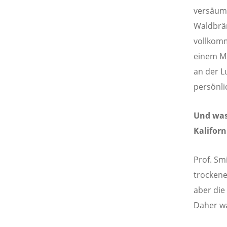
versäumt
Waldbrän
vollkomm
einem Ma
an der L
persönli
Und was
Kalifor
Prof. Sm
trockene
aber die
Daher w