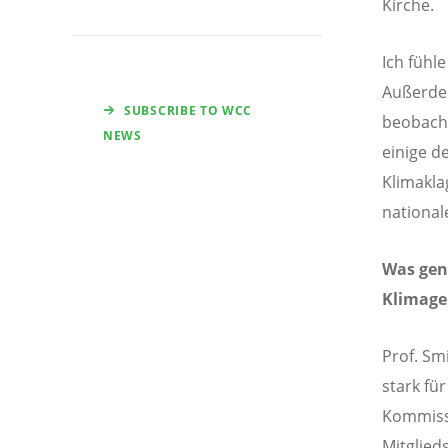
Kirche.
Ich fühl
Außerdem
SUBSCRIBE TO WCC
beobacht
NEWS
einige d
Klimakla
national
Was gen
Klimage
Prof. Sm
stark fü
Kommiss
Mitglied