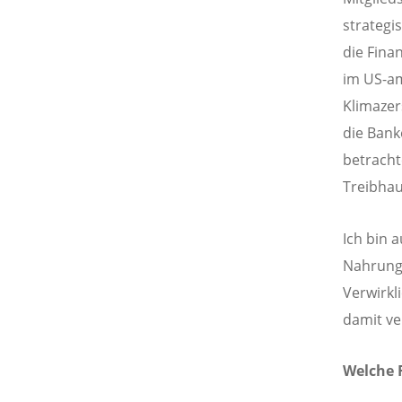
strategi
die Fin
im US-am
Klimazer
die Bank
betracht
Treibhau
Ich bin 
Nahrungs
Verwirk
damit ve
Welche F