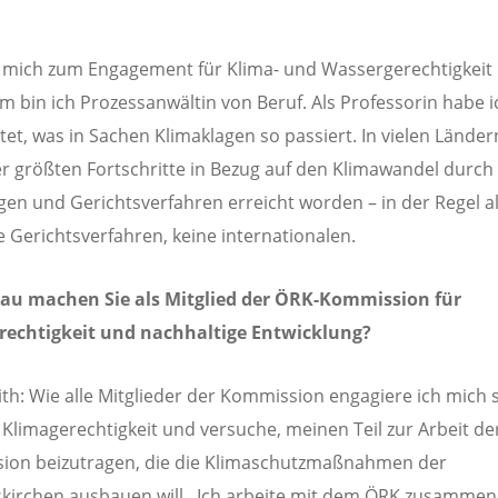
e mich zum Engagement für Klima- und Wassergerechtigkeit 
 bin ich Prozessanwältin von Beruf. Als Professorin habe i
et, was in Sachen Klimaklagen so passiert. In vielen Länder
er größten Fortschritte in Bezug auf den Klimawandel durch
gen und Gerichtsverfahren erreicht worden – in der Regel a
e Gerichtsverfahren, keine internationalen.
au machen Sie als Mitglied der ÖRK-Kommission für
rechtigkeit und nachhaltige Entwicklung?
ith: Wie alle Mitglieder der Kommission engagiere ich mich 
r Klimagerechtigkeit und versuche, meinen Teil zur Arbeit de
ion beizutragen, die die Klimaschutzmaßnahmen der
skirchen ausbauen will. Ich arbeite mit dem ÖRK zusammen