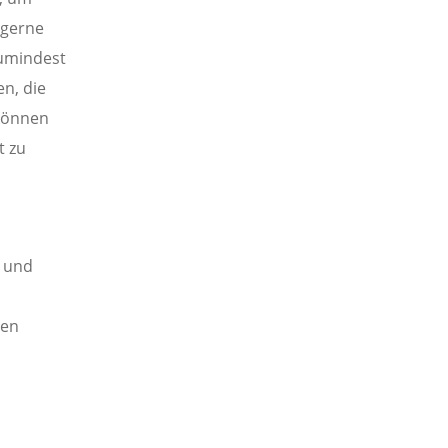
 gerne
umindest
n, die
 können
t zu
r und
den