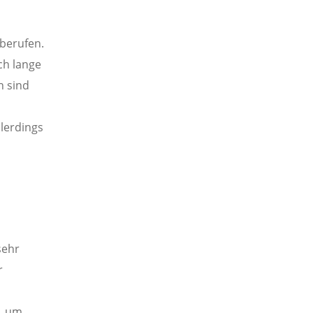
berufen.
ch lange
n sind
llerdings
sehr
r
, um