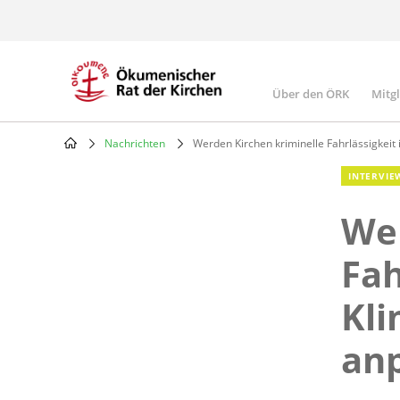
Skip
to
main
content
Über den ÖRK
Mitg
Main
navigatio
Nachrichten
Werden Kirchen kriminelle Fahrlässigkeit
Breadcrumb
INTERVIE
Wer
Fah
Kli
an