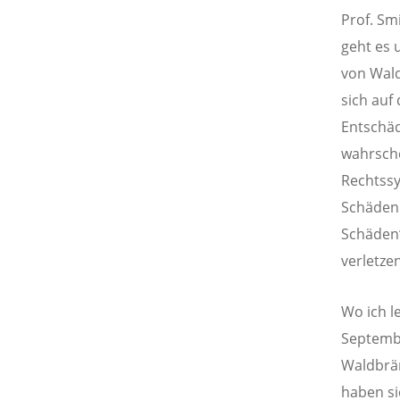
Prof. Sm
geht es
von Wald
sich auf
Entschäd
wahrsche
Rechtssy
Schäden 
Schäden“
verletze
Wo ich l
Septembe
Waldbrän
haben si