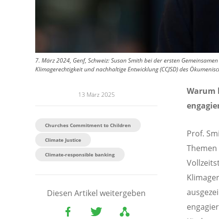
7. März 2024, Genf, Schweiz: Susan Smith bei der ersten Gemeinsamen
Klimagerechtigkeit und nachhaltige Entwicklung (CCJSD) des Ökumenisc
Warum h
13 März 2025
engagie
Churches Commitment to Children
Prof. Sm
Climate Justice
Themen u
Climate-responsible banking
Vollzeit
Klimager
ausgezei
Diesen Artikel weitergeben
engagier