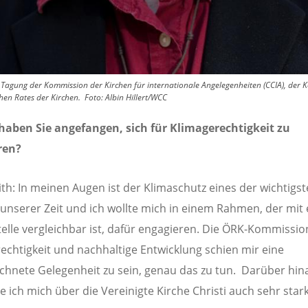
 Tagung der Kommission der Kirchen für internationale Angelegenheiten (CCIA), der
hen Rates der Kirchen.
Foto:
Albin Hillert/WCC
aben Sie angefangen, sich für Klimagerechtigkeit zu
ren?
ith: In meinen Augen ist der Klimaschutz eines der wichtigs
nserer Zeit und ich wollte mich in einem Rahmen, der mit 
stelle vergleichbar ist, dafür engagieren. Die ÖRK-Kommissio
echtigkeit und nachhaltige Entwicklung schien mir eine
chnete Gelegenheit zu sein, genau das zu tun. Darüber hin
e ich mich über die Vereinigte Kirche Christi auch sehr stark