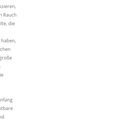
ssieren,
n Rauch
te, die
t haben,
schen
 große
n
ie
Anfang
htbare
nd
p