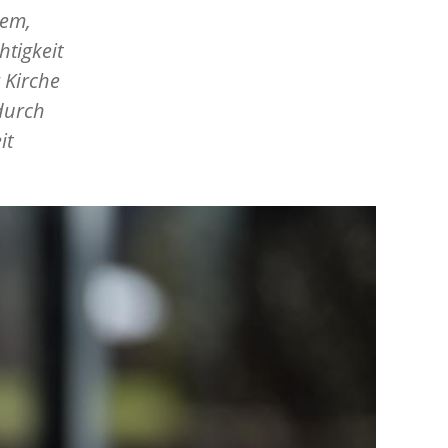
lem,
htigkeit
 Kirche
 durch
it