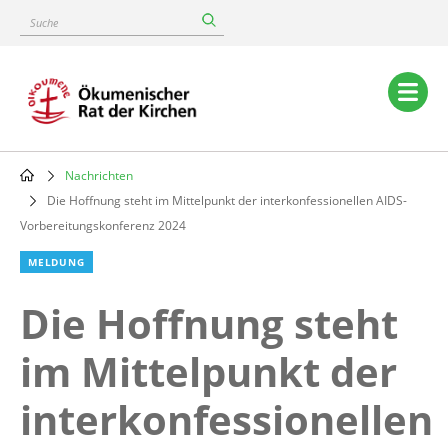
Skip
Suche
to
main
content
Main
navigation
Nachrichten
Breadcrumb
Die Hoffnung steht im Mittelpunkt der interkonfessionellen AIDS-
Vorbereitungskonferenz 2024
MELDUNG
Die Hoffnung steht
im Mittelpunkt der
interkonfessionellen