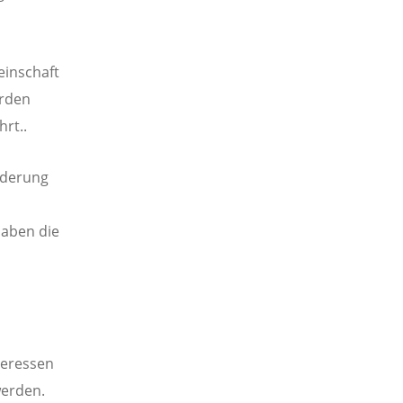
einschaft
urden
rt..
rderung
aben die
teressen
werden.