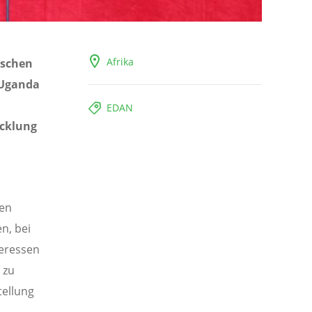
Afrika
nschen
 Uganda
EDAN
icklung
ren
n, bei
eressen
 zu
tellung