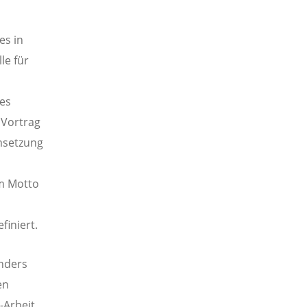
es in
le für
es
 Vortrag
msetzung
em Motto
finiert.
nders
en
-Arbeit