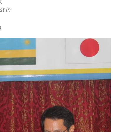
a,
st in
n.