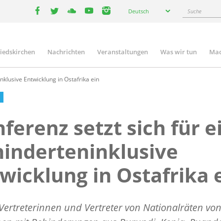
Select
Suche
Deutsch
your
facebook
twitter
youtube
youtube
instagram
language
liedskirchen
Nachrichten
Veranstaltungen
Was wir tun
Mac
n
nklusive Entwicklung in Ostafrika ein
ferenz setzt sich für e
inderteninklusive
wicklung in Ostafrika 
 Vertreterinnen und Vertreter von Nationalräten vo