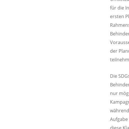
für die 
ersten 
Rahmens.
Behinder
Vorausse
der Pla
teilnehm
Die SDGs
Behinder
nur mögl
Kampagn
während 
Aufgabe 
diese Kl