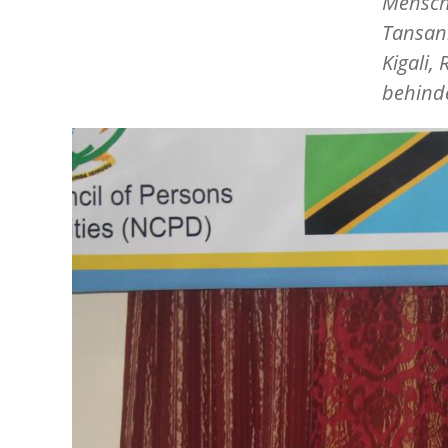
Mensch
Tansani
Kigali,
behinde
Image