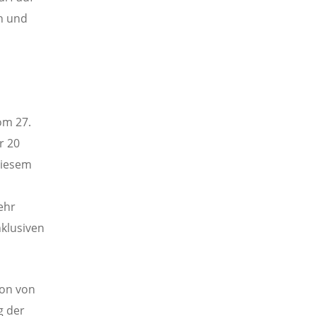
en und
om 27.
r 20
diesem
ehr
nklusiven
ion von
g der