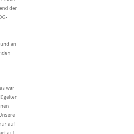
end der
DG-
 und an
enden
Das war
lügelten
onen
„Unsere
nur auf
arf auf