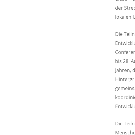
der Stre
lokalen 
Die Teil
Entwicklu
Conferen
bis 28. A
Jahren, 
Hintergr
gemeinsa
koordini
Entwickl
Die Teil
Mensche