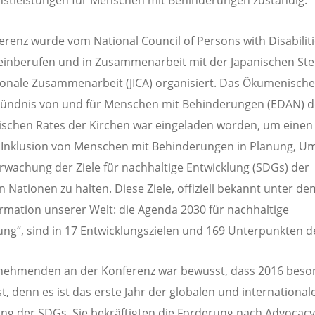
stleistungen für Menschen mit Behinderungen zuständig.
erenz wurde vom National Council of Persons with Disabiliti
inberufen und in Zusammenarbeit mit der Japanischen Stel
ionale Zusammenarbeit (JICA) organisiert. Das Ökumenische
bündnis von und für Menschen mit Behinderungen (EDAN) d
chen Rates der Kirchen war eingeladen worden, um einen
 Inklusion von Menschen mit Behinderungen in Planung, U
wachung der Ziele für nachhaltige Entwicklung (SDGs) der
n Nationen zu halten. Diese Ziele, offiziell bekannt unter d
rmation unserer Welt: die Agenda 2030 für nachhaltige
ung“, sind in 17 Entwicklungszielen und 169 Unterpunkten de
lnehmenden an der Konferenz war bewusst, dass 2016 beso
st, denn es ist das erste Jahr der globalen und international
g der SDGs. Sie bekräftigten die Forderung nach Advocacy