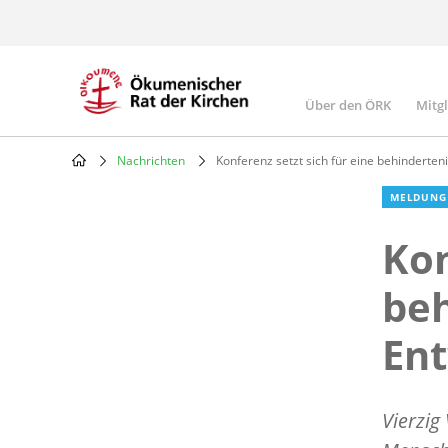
Skip
to
main
content
Über den ÖRK
Mitg
Main
navigatio
Nachrichten
Konferenz setzt sich für eine behinderteni
Breadcrumb
MELDUNG
Kon
beh
Ent
Vierzig