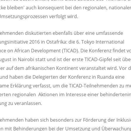
cke bleiben' auch konsequent bei den regionalen, national
Umsetzungsprozessen verfolgt wird.
nehmenden diskutierten ebenfalls über eine umfassende
ngsinitiative 2016 in Ostafrika: die 6. Tokyo International
ce on African Development (TICAD). Die Konferenz findet v
ugust in Nairobi statt und ist der erste TICAD-Gipfel seit übe
der auf dem afrikanischen Kontinent veranstaltet wird. Vor 
und haben die Delegierten der Konferenz in Ruanda eine
me Erklärung verfasst, um die TICAD-Teilnehmenden zu m
erten regionalen Aktionen im Interesse einer behinderteni
ung zu veranlassen.
nehmenden haben sich besonders zur Förderung der Inklus
n mit Behinderungen bei der Umsetzung und Überwachun