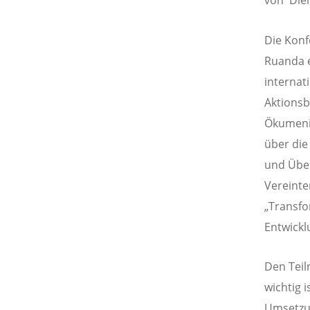
von Dien
Die Konf
Ruanda e
internat
Aktions
Ökumenis
über die
und Über
Vereinte
„Transfo
Entwickl
Den Tei
wichtig i
Umsetzun