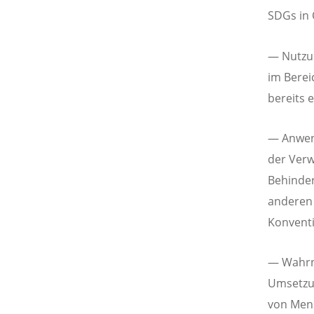
SDGs in O
— Nutzun
im Berei
bereits 
— Anwen
der Verw
Behinde
anderen 
Konventi
— Wahrn
Umsetzun
von Mens