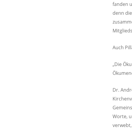
fanden u
denn die
zusammen
Mitglied
Auch Pil
„Die Öku
Ökumene 
Dr. Andr
Kirchenv
Gemeinsc
Worte, u
verwebt,