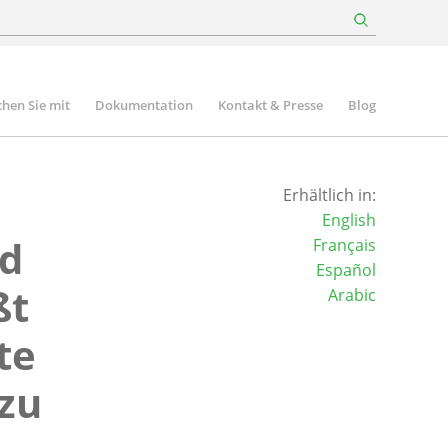
hen Sie mit
Dokumentation
Kontakt & Presse
Blog
Erhältlich in:
English
nd
Français
Español
ßt
Arabic
te
 zu