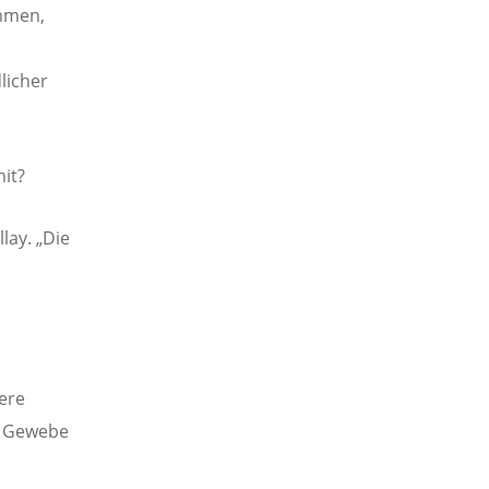
ammen,
licher
mit?
lay. „Die
ere
m Gewebe