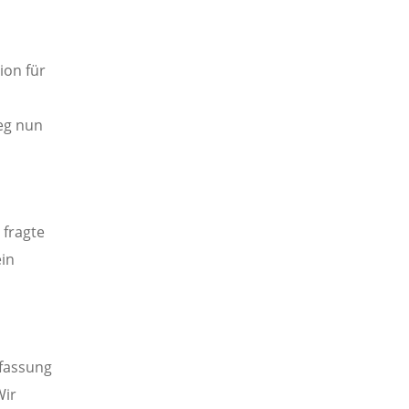
ion für
eg nun
 fragte
ein
fassung
Wir