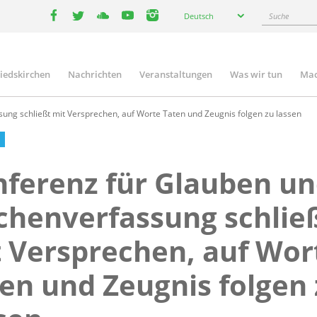
Select
Suche
Deutsch
your
facebook
twitter
youtube
youtube
instagram
language
liedskirchen
Nachrichten
Veranstaltungen
Was wir tun
Mac
n
ung schließt mit Versprechen, auf Worte Taten und Zeugnis folgen zu lassen
ferenz für Glauben u
chenverfassung schlie
 Versprechen, auf Wor
en und Zeugnis folgen