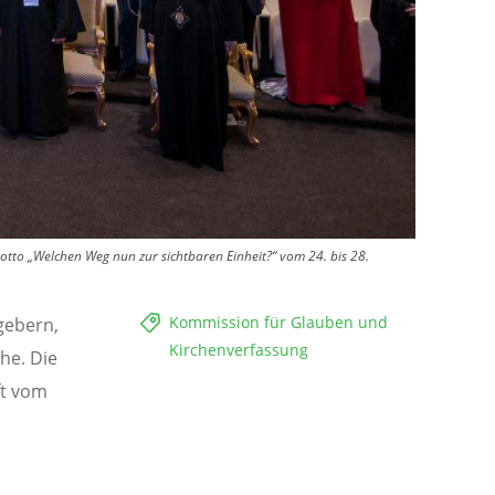
tto „Welchen Weg nun zur sichtbaren Einheit?“ vom 24. bis 28.
Kommission für Glauben und
gebern,
Kirchenverfassung
he. Die
ft vom