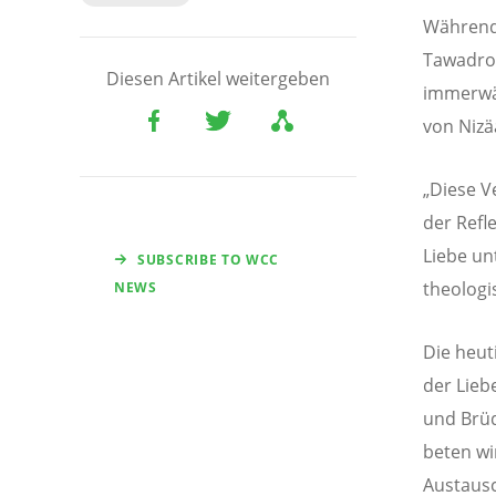
Während 
Tawadros
Diesen Artikel weitergeben
immerwäh
von Nizä
„Diese V
der Refl
Liebe un
SUBSCRIBE TO WCC
theologi
NEWS
Die heut
der Lieb
und Brüd
beten wi
Austausc