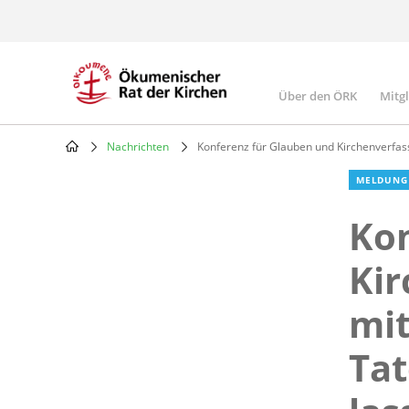
Skip
to
main
content
Über den ÖRK
Mitg
Main
navigatio
Nachrichten
Konferenz für Glauben und Kirchenverfass
Breadcrumb
MELDUNG
Kon
Kir
mit
Tat