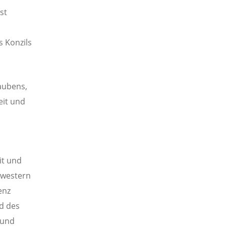
st
s Konzils
aubens,
eit und
it und
chwestern
enz
nd des
 und