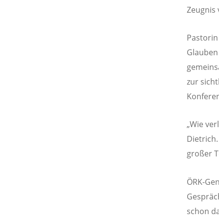
Zeugnis 
Pastorin
Glauben 
gemeinsa
zur sich
Konfere
„Wie ver
Dietrich
großer T
ÖRK-Gene
Gespräch
schon da