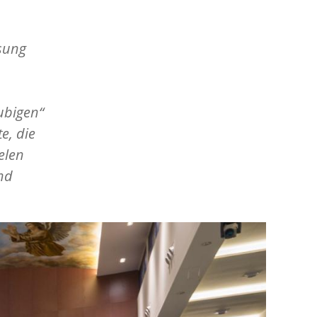
sung
ubigen“
e, die
elen
nd