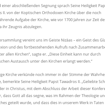
einer abschließenden Segnung sprach Seine Heiligkeit Pap
 II. von der Koptischen Orthodoxen Kirche über die noch
rende Aufgabe der Kirche, wie vor 1700 Jahren zur Zeit de
a ihr Zeugnis abzulegen.
ersammlung vereint uns im Geiste Nizäas – ein Geist des Gl
exion und des fortbestehenden Aufrufs nach Zusammenarb
ter allen Kirchen“, sagte er. „Diese Einheit kann nur durch
schen Austausch unter den Kirchen erlangt werden.“
ige Kirche verkünde noch immer in der Stimme der Wahrhe
e, bemerkte Seine Heiligkeit Papst Tawadros II. „Geliebte S
er in Christus, mit dem Abschluss der Arbeit dieser Konfer
r, dass Gott all das segne, was im Rahmen der Theologie u
hes geteilt wurde, und dass dies in unserem Werk in Taten