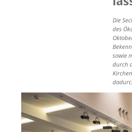
las
Die Sec
des Öku
Oktober
Bekennt
sowie m
durch d
Kirche
dadurc
Image