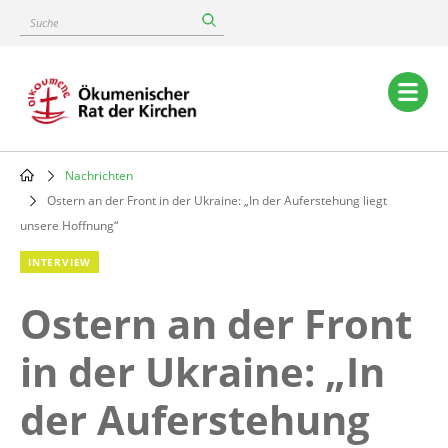
Skip
Suche
to
main
content
Main
navigation
Nachrichten
Breadcrumb
Ostern an der Front in der Ukraine: „In der Auferstehung liegt
unsere Hoffnung“
INTERVIEW
Ostern an der Front
in der Ukraine: „In
der Auferstehung