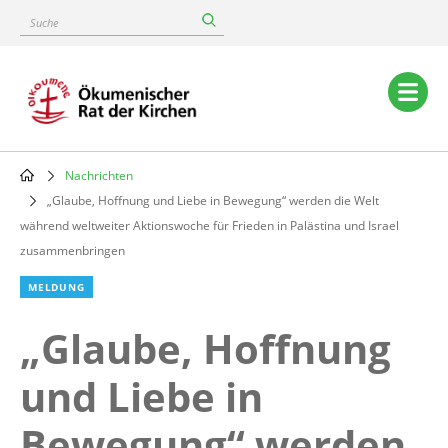
Skip
Suche
to
main
content
Main
navigation
Nachrichten
Breadcrumb
„Glaube, Hoffnung und Liebe in Bewegung“ werden die Welt
während weltweiter Aktionswoche für Frieden in Palästina und Israel
zusammenbringen
MELDUNG
„Glaube, Hoffnung
und Liebe in
Bewegung“ werden