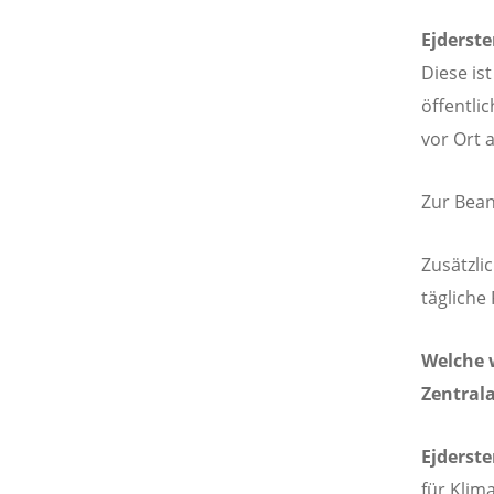
Ejderste
Diese is
öffentli
vor Ort a
Zur Bean
Zusätzli
tägliche
Welche 
Zentral
Ejderst
für Klim