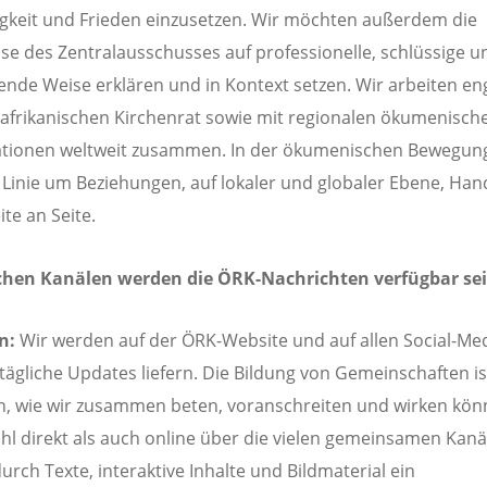
gkeit und Frieden einzusetzen. Wir möchten außerdem die
se des Zentralausschusses auf professionelle, schlüssige u
rende Weise erklären und in Kontext setzen. Wir arbeiten en
frikanischen Kirchenrat sowie mit regionalen ökumenisch
ationen weltweit zusammen. In der ökumenischen Bewegung
r Linie um Beziehungen, auf lokaler und globaler Ebene, Han
ite an Seite.
chen Kanälen werden die ÖRK-Nachrichten verfügbar se
en:
Wir werden auf der ÖRK-Website und auf allen Social-Med
tägliche Updates liefern. Die Bildung von Gemeinschaften is
n, wie wir zusammen beten, voranschreiten und wirken kön
ohl direkt als auch online über die vielen gemeinsamen Kanä
durch Texte, interaktive Inhalte und Bildmaterial ein