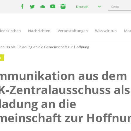
Select
Suche
Deutsch
your
facebook
twitter
youtube
youtube
instagram
language
liedskirchen
Nachrichten
Veranstaltungen
Was wir tun
Mac
n
huss als Einladung an die Gemeinschaft zur Hoffnung
W
mmunikation aus dem
-Zentralausschuss als
ladung an die
einschaft zur Hoffnu