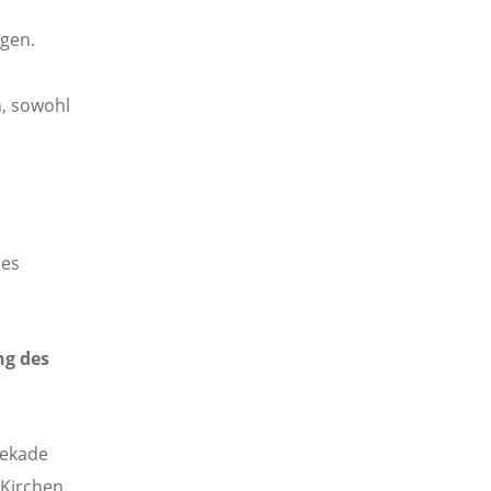
gen.
n, sowohl
 es
ng des
Dekade
 Kirchen