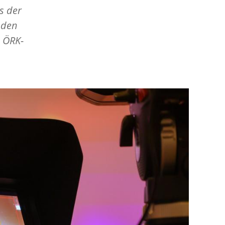
s der
 den
s ÖRK-