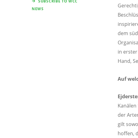
SUBSCRIBE TO WCC
Gerechti
NEWS
Beschlüs
inspirie
dem süda
Organis
in erste
Hand, Se
Auf wel
Ejderst
Kanälen 
der Arte
gilt sow
hoffen, 