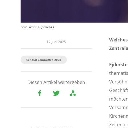
Foto:
Ivars Kupcis/WCC
Welches
17 Juni 2025
Zentral
Central Committee 2025
Ejderst
thematis
Versöhnu
Diesen Artikel weitergeben
Geschäft
möchten 
Versamml
Kirchenm
Zeiten d