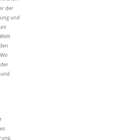
er der
gung und
uni
 Welt
nden
 Wir
 der
s und
r
des
erung.