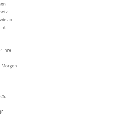
hen
setzt.
owie am
nnt
r ihre
te Morgen
25.
g?