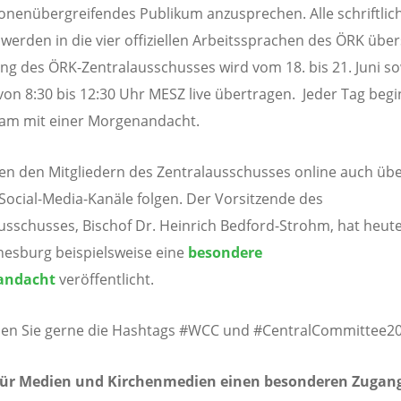
onenübergreifendes Publikum anzusprechen. Alle schriftlic
 werden in die vier offiziellen Arbeitssprachen des ÖRK über
ng des ÖRK-Zentralausschusses wird vom 18. bis 21. Juni s
, von 8:30 bis 12:30 Uhr MESZ live übertragen. Jeder Tag begi
am mit einer Morgenandacht.
en den Mitgliedern des Zentralausschusses online auch übe
Social-Media-Kanäle folgen. Der Vorsitzende des
usschusses, Bischof Dr. Heinrich Bedford-Strohm, hat heu
nesburg beispielsweise eine
besondere
andacht
veröffentlicht.
en Sie gerne die Hashtags #WCC und #CentralCommittee20
 für Medien und Kirchenmedien einen besonderen Zugan