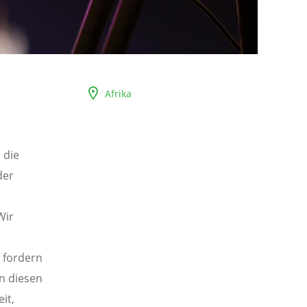
Afrika
 die
der
Wir
 fordern
n diesen
it,