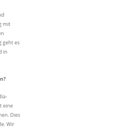
nd
g mit
en
 geht es
d in
in?
ia-
t eine
nen. Dies
le. Wir