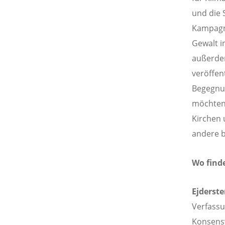
und die 
Kampagne
Gewalt i
außerdem
veröffen
Begegnu
möchten 
Kirchen 
andere b
Wo find
Ejderste
Verfassu
Konsensv