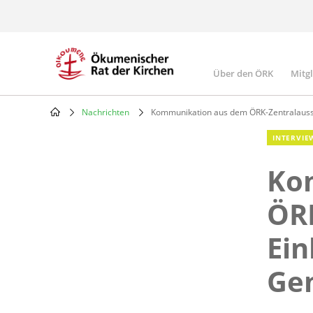
Skip
to
main
content
Über den ÖRK
Mitg
Main
navigatio
Nachrichten
Kommunikation aus dem ÖRK-Zentralaussc
Breadcrumb
INTERVIE
Ko
ÖRK
Ein
Gem