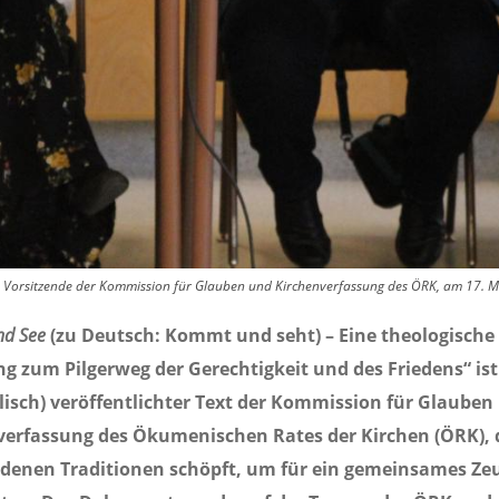
r, Vorsitzende der Kommission für Glauben und Kirchenverfassung des ÖRK, am 17. M
d See
(zu Deutsch: Kommt und seht) – Eine theologische
g zum Pilgerweg der Gerechtigkeit und des Friedens“ ist
lisch) veröffentlichter Text der Kommission für Glauben
verfassung des Ökumenischen Rates der Kirchen (ÖRK), 
edenen Traditionen schöpft, um für ein gemeinsames Ze