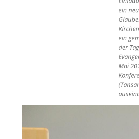
Einladu
ein neu
Glaube
Kirchen
ein ge
der Ta
Evangel
Mai 201
Konfere
(Tansan
ausein
Image