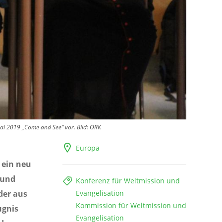
ai 2019 „Come and See“ vor. Bild: ÖRK
Europa
 ein neu
 und
Konferenz für Weltmission und
der aus
Evangelisation
Kommission für Weltmission und
ugnis
Evangelisation