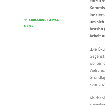
einzutr
Kommiss
lanciert
SUBSCRIBE TO WCC
um sich 
NEWS
Arusha 
Arbeit 
„Die Öku
Gegensta
wollten 
Vielschi
Grundlag
können.
Als theo
ausgeleg