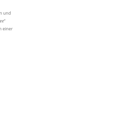
en und
ee
“
n einer