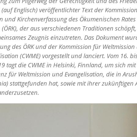
ng zum Pilgerweg der Gerechtigkeit und des Frieden
 (auf Englisch) veröffentlichter Text der Kommission
n und Kirchenverfassung des Ökumenischen Rates
 (ÖRK), der aus verschiedenen Traditionen schöpft,
meinsames Zeugnis einzutreten. Das Dokument wur
gung des ÖRK und der Kommission für Weltmission
isation (CWME) vorgestellt und lanciert. Vom 16. bi
9 tagt die CWME in Helsinki, Finnland, um sich mit
nz für Weltmission und Evangelisation, die in Arus
ia) stattgefunden hat, sowie mit ihrer zukünftigen 
anderzusetzen.