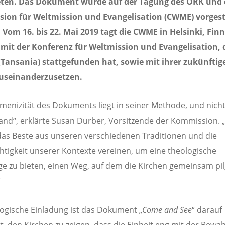
eten. Das Dokument wurde auf der Tagung des ÖRK und 
ion für Weltmission und Evangelisation (CWME) vorgest
. Vom 16. bis 22. Mai 2019 tagt die CWME in Helsinki, Fin
mit der Konferenz für Weltmission und Evangelisation, d
(Tansania) stattgefunden hat, sowie mit ihrer zukünftig
auseinanderzusetzen.
menizität des Dokuments liegt in seiner Methode, und nich
nd“, erklärte Susan Durber, Vorsitzende der Kommission. 
das Beste aus unseren verschiedenen Traditionen und die
chtigkeit unserer Kontexte vereinen, um eine theologische
e zu bieten, einen Weg, auf dem die Kirchen gemeinsam pi
“
logische Einladung ist das Dokument „
Come and See
“ darauf
t, den Kirchen zu zeigen, dass die Einheit eng mit der Bewa