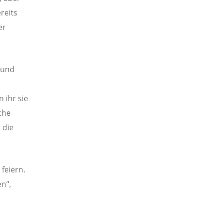
reits
er
 und
 ihr sie
che
 die
feiern.
n“,