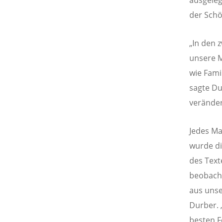
der Schö
„In den 
unsere M
wie Fami
sagte Du
veränder
Jedes Ma
wurde di
des Text
beobacht
aus unse
Durber. 
besten F