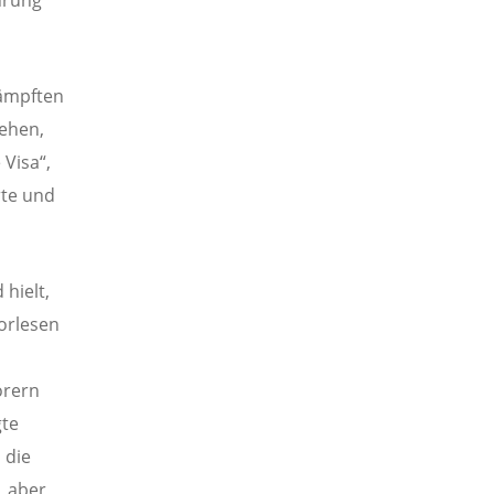
kämpften
ehen,
Visa“,
rte und
hielt,
Vorlesen
örern
gte
 die
, aber