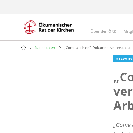
Skip
to
main
content
Über den ÖRK
Mitg
Main
navigatio
Nachrichten
„Come and see“: Dokument veranschaulic
Breadcrumb
MELDUNG
„C
ver
Arb
„Come a