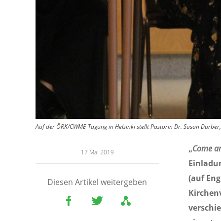
Auf der ÖRK/CWME-Tagung in Helsinki stellt Pastorin Dr. Susan Durbe
„
Come an
17 Mai 2019
Einladun
(auf Eng
Diesen Artikel weitergeben
Kirchen
verschi