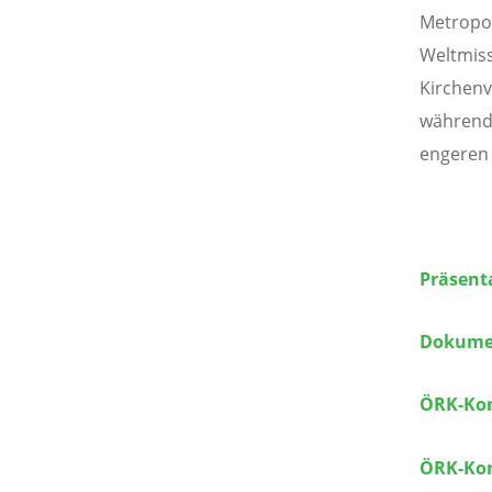
Metropol
Weltmiss
Kirchenv
während 
engeren
Präsent
Dokume
ÖRK-Kom
ÖRK-Kom