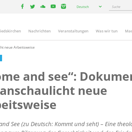
Select
Suche
Deutsch
your
facebook
twitter
youtube
youtube
instagram
language
liedskirchen
Nachrichten
Veranstaltungen
Was wir tun
Mac
n
ht neue Arbeitsweise
ome and see“: Dokume
anschaulicht neue
eitsweise
nd See (zu Deutsch: Kommt und seht) – Eine theol