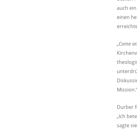
auch ein
einen he
erreichte
„
Come an
Kirchenv
theologi
unterdrü
Diskussi
Mission.
Durber f
„Ich bet
sagte sie