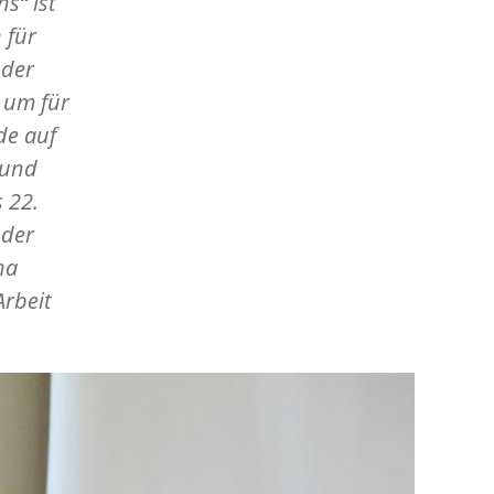
s“ ist
 für
 der
 um für
de auf
 und
s 22.
 der
ha
Arbeit