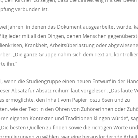
pfung verbunden ist.
zwei Jahren, in denen das Dokument ausgearbeitet wurde, 
itglieder mit all den Dingen, denen Menschen gegenüberst
lienkrisen, Krankheit, Arbeitsüberlastung oder abgewiesene 
rber. „Die ganze Gruppe nahm sich dem Text an, kontrollie
te ihn.“
l, wenn die Studiengruppe einen neuen Entwurf in der Hand 
eser Absatz für Absatz reihum laut vorgelesen. „Das laute 
es ermöglichte, den Inhalt vom Papier loszulösen und zu
en, wie der Text in den Ohren von Zuhörerinnen oder Zuh
ren eigenen Kontexten und Traditionen klingen würde“, sa
„Die besten Quellen zu finden sowie die richtigen Worte und
ormulierungen zu wählen, war eine herausfordernde Arbeit