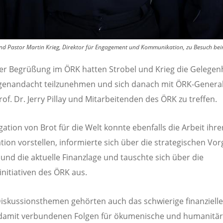
, und Pastor Martin Krieg, Direktor für Engagement und Kommunikation, zu Besuch be
er Begrüßung im ÖRK hatten Strobel und Krieg die Gelegenh
genandacht teilzunehmen und sich danach mit ÖRK-General
rof. Dr. Jerry Pillay und Mitarbeitenden des ÖRK zu treffen.
gation von Brot für die Welt konnte ebenfalls die Arbeit ihre
tion vorstellen, informierte sich über die strategischen Vo
und die aktuelle Finanzlage und tauschte sich über die
initiativen des ÖRK aus.
iskussionsthemen gehörten auch das schwierige finanziell
 damit verbundenen Folgen für ökumenische und humanitä