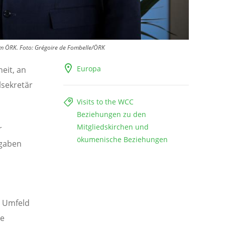
im ÖRK.
Foto:
Grégoire de Fombelle/ÖRK
Europa
eit, an
sekretär
Visits to the WCC
Beziehungen zu den
Mitgliedskirchen und
r
ökumenische Beziehungen
rgaben
e Umfeld
re