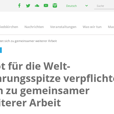
Select
Suche
Deutsch
your
facebook
twitter
youtube
youtube
instagram
language
liedskirchen
Nachrichten
Veranstaltungen
Was wir tun
Mac
n
htet sich zu gemeinsamer weiterer Arbeit
t für die Welt-
rungsspitze verpflicht
h zu gemeinsamer
terer Arbeit