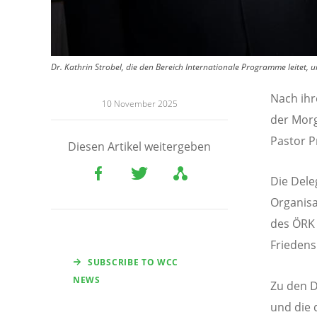
Dr. Kathrin Strobel, die den Bereich Internationale Programme leitet
Nach ihr
10 November 2025
der Mor
Pastor P
Diesen Artikel weitergeben
Die Dele
Organisa
des ÖRK 
Friedens
SUBSCRIBE TO WCC
NEWS
Zu den D
und die