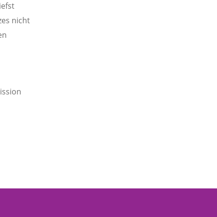
iefst
zes nicht
en
ission