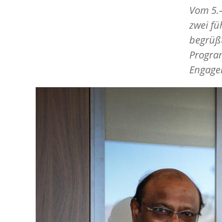
Vom 5.
zwei fü
begrüßt
Program
Engage
Image