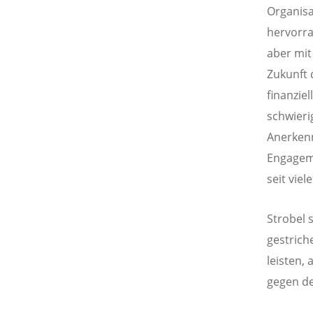
Organisa
hervorra
aber mit
Zukunft 
finanzie
schwierig
Anerkenn
Engagem
seit vie
Strobel 
gestrich
leisten,
gegen de