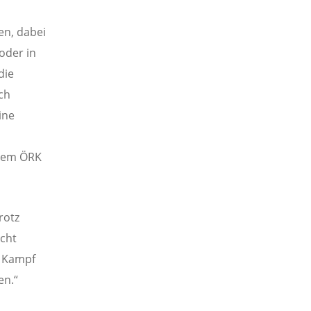
en, dabei
oder in
die
ch
ine
 dem ÖRK
rotz
icht
n Kampf
en.“