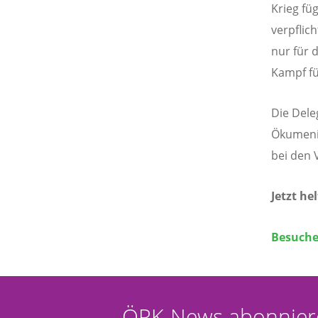
Krieg füg
verpflic
nur für 
Kampf fü
Die Dele
Ökumenis
bei den 
Jetzt he
Besuche
ÖRK-News abonnier