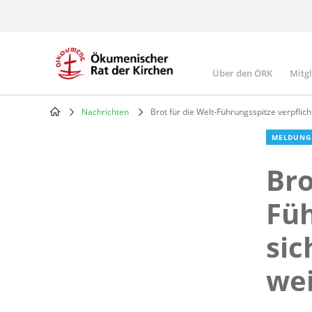
Skip
to
main
content
Über den ÖRK
Mitg
Main
navigatio
Nachrichten
Brot für die Welt-Führungsspitze verpflic
Breadcrumb
MELDUNG
Bro
Füh
sic
wei