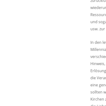
zurückfü
wiederum
Ressourc
und sog
usw. zur 
In den l
Millenni
verschie
Hinweis,
Erlösung
die Vera
eine gen
sollten 
Kirchen 