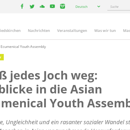
Select
Suche
Deutsch
your
facebook
twitter
youtube
youtube
instagram
language
liedskirchen
Nachrichten
Veranstaltungen
Was wir tun
Mac
n
an Ecumenical Youth Assembly
W
ß jedes Joch weg:
blicke in die Asian
umenical Youth Assemb
te, Ungleichheit und ein rasanter sozialer Wandel st