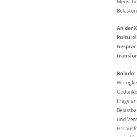
Menschen
Belastun
An der 
kulturel
Gespräc
transfo
Bolado
:
Widrigke
Gedanke,
Frage an
Belastba
und Vera
Herausf