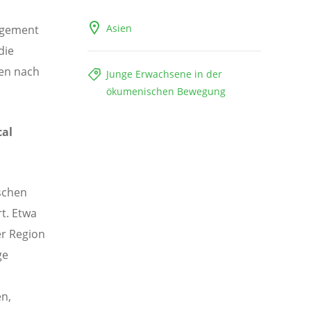
Asien
gagement
die
en nach
Junge Erwachsene in der
ökumenischen Bewegung
cal
schen
rt. Etwa
er Region
ge
en,