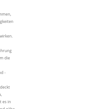
ommen,
gkeiten
wirken.
ührung
um die
d -
edeckt
u,
 es in