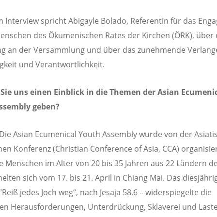
m Interview spricht Abigayle Bolado, Referentin für das En
enschen des Ökumenischen Rates der Kirchen (ÖRK), über 
g an der Versammlung und über das zunehmende Verlang
gkeit und Verantwortlichkeit.
Sie uns einen Einblick in die Themen der Asian Ecumeni
ssembly geben?
 Die Asian Ecumenical Youth Assembly wurde von der Asiati
chen Konferenz (Christian Conference of Asia, CCA) organisie
e Menschen im Alter von 20 bis 35 Jahren aus 22 Ländern d
lten sich vom 17. bis 21. April in Chiang Mai. Das diesjähri
Reiß jedes Joch weg“, nach Jesaja 58,6 – widerspiegelte die
igen Herausforderungen, Unterdrückung, Sklaverei und Last