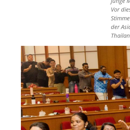
junge 
Vor die
Stimmen
der Asi
Thailan
Image