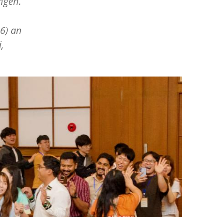
ngen.
6) an
,