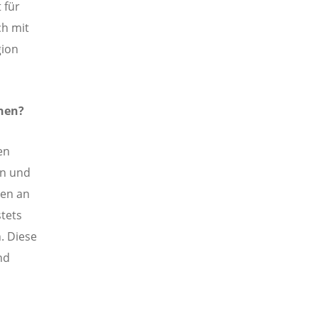
 für
ch mit
gion
nen?
en
on und
hen an
stets
. Diese
nd