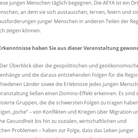
ese jungen Menschen täglich begegnen. Die AEYA ist ein Ort
nschen, an dem sie sich austauschen, lernen, feiern und si
usforderungen junger Menschen in anderen Teilen der Re
sch zeigen können.
Erkenntnisse haben Sie aus dieser Veranstaltung gewon
 Der Überblick über die geopolitischen und geoökonomisch
nhänge und die daraus entstehenden Folgen für die Regi
chiedenen Länder sowie die Erlebnisse jedes jungen Mensc
eranstaltung ließen einen Domino-Effekt erkennen. Es sind 
isierte Gruppen, die die schwersten Folgen zu tragen haben
igen „Joche“ – von Konflikten und Kriegen über Migration u
he Gesundheit bis hin zu sozialen, wirtschaftlichen und
chen Problemen – haben zur Folge, dass das Leben junger