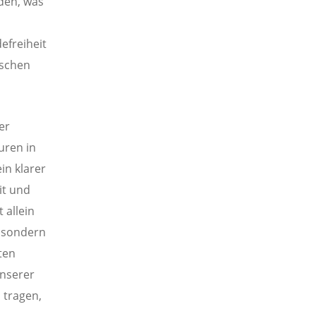
den, was
efreiheit
nschen
er
uren in
in klarer
it und
 allein
, sondern
ten
unserer
 tragen,