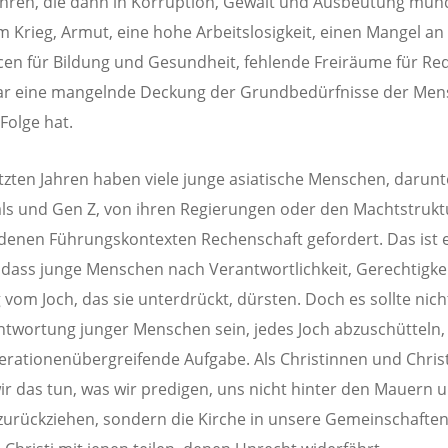
hren, die dann in Korruption, Gewalt und Ausbeutung mün
 Krieg, Armut, eine hohe Arbeitslosigkeit, einen Mangel an
en für Bildung und Gesundheit, fehlende Freiräume für Red
ar eine mangelnde Deckung der Grundbedürfnisse der Me
Folge hat.
etzten Jahren haben viele junge asiatische Menschen, darunt
als und Gen Z, von ihren Regierungen oder den Machtstrukt
denen Führungskontexten Rechenschaft gefordert. Das ist e
 dass junge Menschen nach Verantwortlichkeit, Gerechtigke
 vom Joch, das sie unterdrückt, dürsten. Doch es sollte nicht
ntwortung junger Menschen sein, jedes Joch abzuschütteln
erationenübergreifende Aufgabe. Als Christinnen und Chris
wir das tun, was wir predigen, uns nicht hinter den Mauern 
zurückziehen, sondern die Kirche in unsere Gemeinschaften