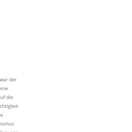
 war der
eine
uf die
htigkeit
le
oismus