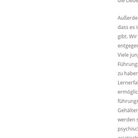
die Lieb
Außerdem
dass es 
gibt. Wi
entgegen
Viele ju
Führung
zu haben
Lernerfa
ermöglic
führungs
Gehälter
werden s
psychisc