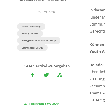
In diese
30 April 2026
junger M
Stimmun
Youth Assembly
Gerechti
young leaders
Intergenerational leadership
Können 
Ecumenical youth
Youth A
Bolado
:
Diesen Artikel weitergeben
Christli
200 jung
versamme
Thema –“
vielseit
SUBSCRIBE TO WCC