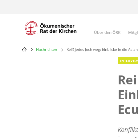
Skip
to
main
content
Über den ÖRK
Mitg
Main
navigatio
Nachrichten
Reiß jedes Joch weg: Einblicke in die Asi
Breadcrumb
INTERVIE
Rei
Ein
Ec
Konflik