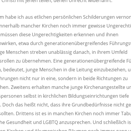
e Christi mit jenen teilen, denen Unrecht widerfährt.
 habe ich aus etlichen persönlichen Schilderungen vern
innerhalb mancher Kirchen noch immer gewisse Ungerechti
r müssen diese Ungerechtigkeiten erkennen und ihnen
wirken, etwa durch generationenübergreifendes Führungs
nge Menschen streben unablässig danach, in ihrem Umfeld
srollen zu übernehmen. Eine generationenübergreifende F
, bedeutet, junge Menschen in die Leitung einzubeziehen, 
hrungen nicht nur in eine, sondern in beide Richtungen zu
hen. Zweitens erhalten manche junge Kirchenangestellte un
personen selbst in kirchlichen Bildungseinrichtungen tiefe
. Doch das heißt nicht, dass ihre Grundbedürfnisse nicht g
ollten. Drittens ist es in manchen Kirchen noch immer Tab
he Gesundheit und LGBTQ anzusprechen. Und schließlich ist