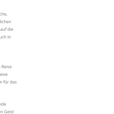
che,
tlichen
auf die
uch in
e Reise
eise
n für das
unde
en Geist