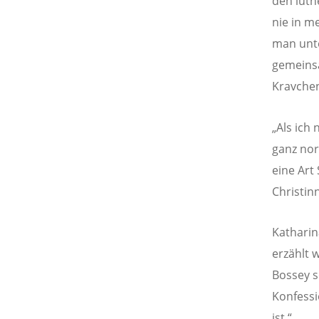
den luth
nie in m
man unte
gemeinsam
Kravche
„Als ich
ganz nor
eine Art
Christin
Katharin
erzählt 
Bossey s
Konfessi
ist.“