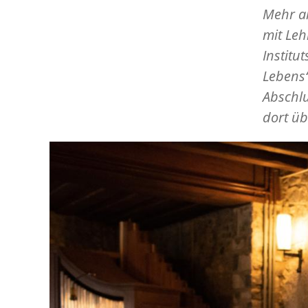
Mehr a
mit Le
Institu
Lebens“
Abschl
dort üb
Image