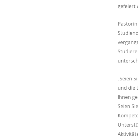
gefeiert
Pastorin
Studiend
vergange
Studiere
untersch
„Seien S
und die 
Ihnen ge
Seien Si
Kompeten
Unterstü
Aktivitä