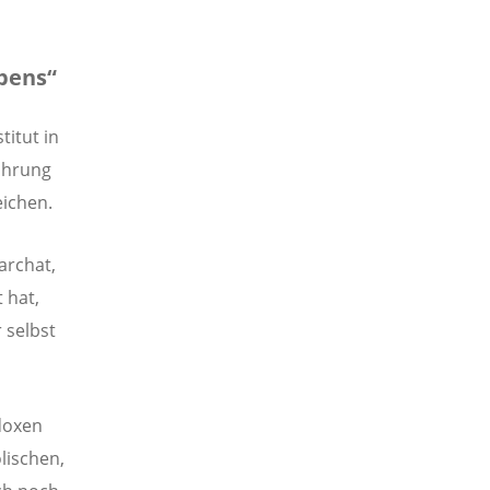
ebens“
titut in
ahrung
eichen.
archat,
 hat,
 selbst
odoxen
lischen,