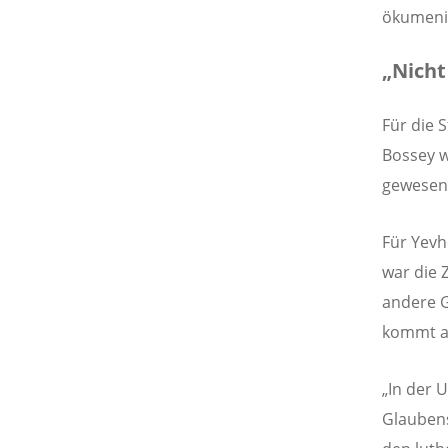
ökumenis
„Nicht
Für die 
Bossey w
gewesen,
Für Yevh
war die 
andere G
kommt a
„In der 
Glaubens