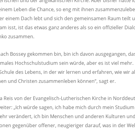
erischen und der anglikanischen Kirche. Aber bisher hatte 
einem Leben die Chance, so eng mit ihnen zusammenzuleb
r einem Dach lebt und sich den gemeinsamen Raum teilt 
 isst, ist das etwas ganz anderes als so ein offizieller Dialo
nko zusammen.
 nach Bossey gekommen bin, bin ich davon ausgegangen, das
males Hochschulstudium sein würde, aber es ist viel mehr. E
 Schule des Lebens, in der wir lernen und erfahren, wie wir a
nen und Christen zusammenleben können“, sagt er.
a Reis von der Evangelisch-Lutherischen Kirche in Norddeu
weiter: „Ich würde sagen, ich habe mich durch mein Studium 
ehr verändert, ich bin Menschen und anderen Kulturen un
onen gegenüber offener, neugieriger darauf, was in der Wel