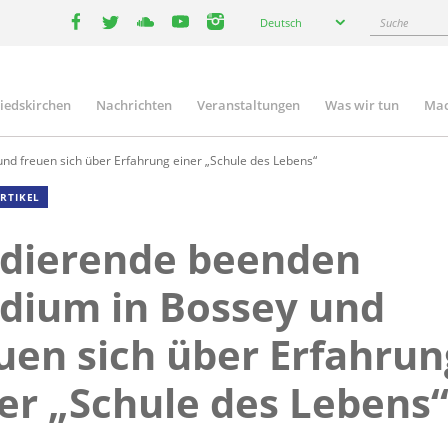
Select
Suche
Deutsch
your
facebook
twitter
youtube
youtube
instagram
language
liedskirchen
Nachrichten
Veranstaltungen
Was wir tun
Mac
n
d freuen sich über Erfahrung einer „Schule des Lebens“
RTIKEL
udierende beenden
dium in Bossey und
uen sich über Erfahrun
er „Schule des Lebens