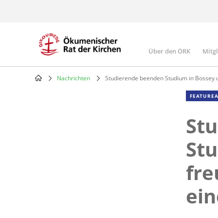
Skip
to
main
content
Über den ÖRK
Mitg
Main
navigatio
Nachrichten
Studierende beenden Studium in Bossey un
Breadcrumb
FEATUREA
St
Stu
fre
ein