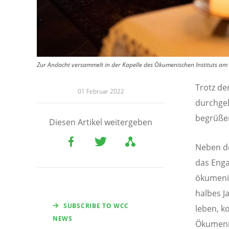
Zur Andacht versammelt in der Kapelle des Ökumenischen Instituts am 
Trotz de
01 Februar 2022
durchgeh
begrüße
Diesen Artikel weitergeben
Neben de
das Enga
ökumenis
halbes J
SUBSCRIBE TO WCC
leben, k
NEWS
Ökumenis