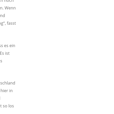
ich noch
en. Wenn
und
g“, fasst
s es ein
s ist
ls
tschland
hier in
d
t so los