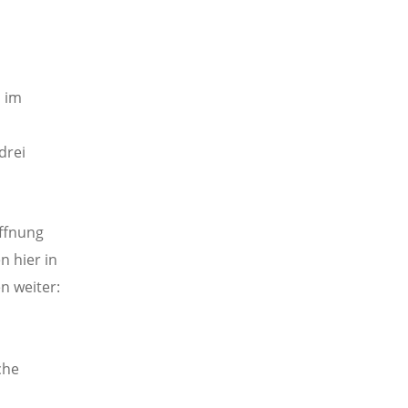
s im
drei
offnung
n hier in
n weiter:
che