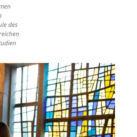
mmen
n
ule des
greichen
tudien