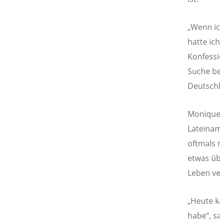
„Wenn ic
hatte ich
Konfessi
Suche be
Deutschla
Monique 
Lateiname
oftmals 
etwas üb
Leben ve
„Heute k
habe“, sa