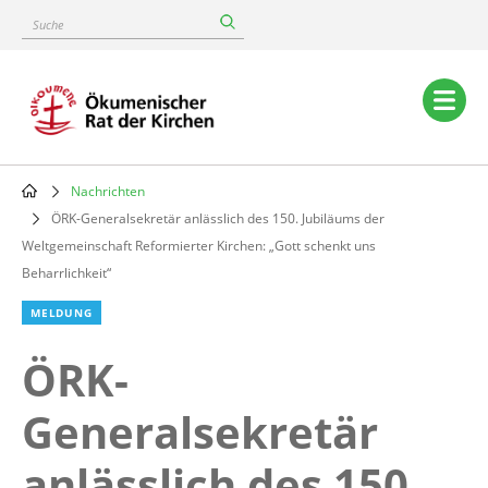
Skip
Suche
to
main
content
Main
navigation
Nachrichten
Breadcrumb
ÖRK-Generalsekretär anlässlich des 150. Jubiläums der
Weltgemeinschaft Reformierter Kirchen: „Gott schenkt uns
Beharrlichkeit“
MELDUNG
ÖRK-
Generalsekretär
anlässlich des 150.