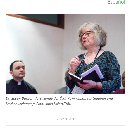
Español
Image
Dr. Susan Durber, Vorsitzende der ÖRK-Kommission für Glauben und
Kirchenverfassung. Foto: Albin Hillert/ÖRK
12 März 2018