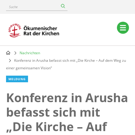
Skip
Suche
to
main
content
Main
navigation
Nachrichten
Breadcrumb
Konferenz in Arusha befasst sich mit „Die Kirche – Auf dem Weg zu
einer gemeinsamen Vision“
MELDUNG
Konferenz in Arusha
befasst sich mit
„Die Kirche – Auf