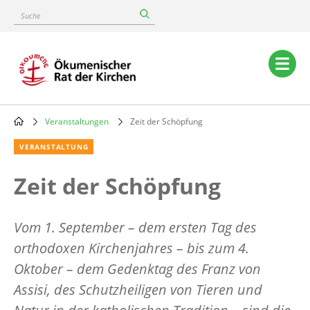
Skip
Suche
to
main
content
Main
navigation
Veranstaltungen
Zeit der Schöpfung
Breadcrumb
VERANSTALTUNG
Zeit der Schöpfung
Vom 1. September – dem ersten Tag des
orthodoxen Kirchenjahres – bis zum 4.
Oktober – dem Gedenktag des Franz von
Assisi, des Schutzheiligen von Tieren und