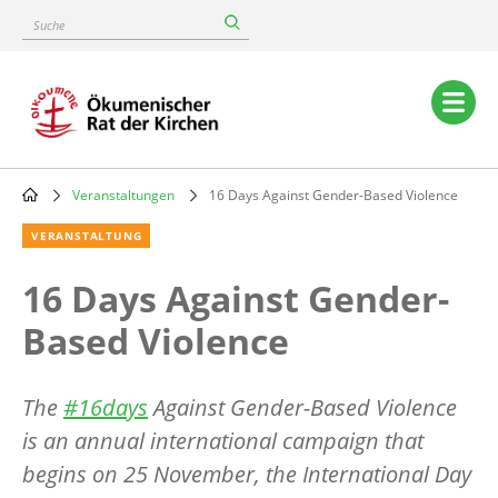
Skip
Suche
to
main
content
Main
navigation
Veranstaltungen
16 Days Against Gender-Based Violence
Breadcrumb
VERANSTALTUNG
16 Days Against Gender-
Based Violence
The
#16days
Against Gender-Based Violence
is an annual international campaign that
begins on 25 November, the International Day