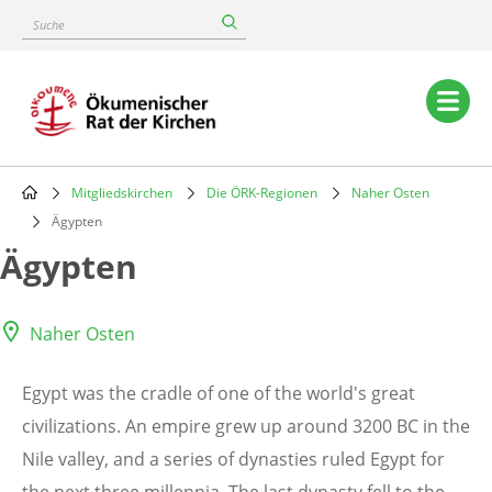
Skip
Suche
to
main
content
Main
navigation
Mitgliedskirchen
Die ÖRK-Regionen
Naher Osten
Breadcrumb
Ägypten
Ägypten
Naher Osten
Egypt was the cradle of one of the world's great
civilizations. An empire grew up around 3200 BC in the
Nile valley, and a series of dynasties ruled Egypt for