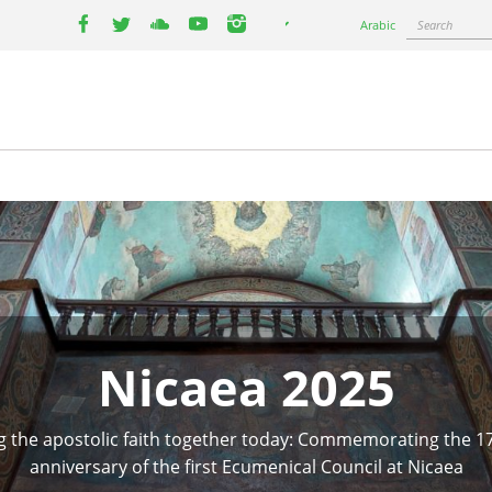
Select
Search
Arabic
your
facebook
twitter
youtube
youtube
instagram
language
Nicaea 2025
ng the apostolic faith together today: Commemorating the 1
anniversary of the first Ecumenical Council at Nicaea