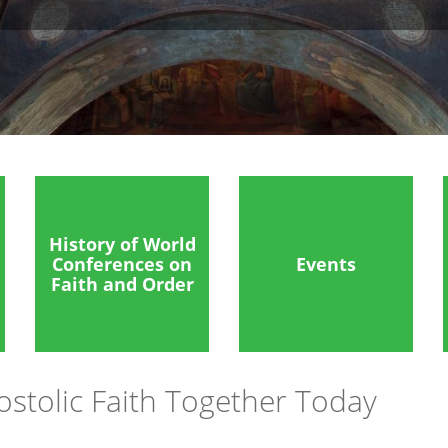
History of World
Conferences on
Events
Faith and Order
ostolic Faith Together Today