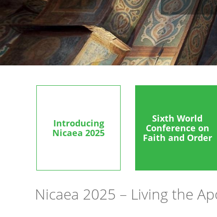
Sixth World
Introducing
Conference on
Nicaea 2025
Faith and Order
Nicaea 2025 – Living the Ap