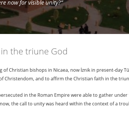
e now for visible unity?”
h in the triune God
g of Christian bishops in Nicaea, now İznik in present-day Tü
f Christendom, and to affirm the Christian faith in the triu
 persecuted in the Roman Empire were able to gather under t
ow, the call to unity was heard within the context of a tro