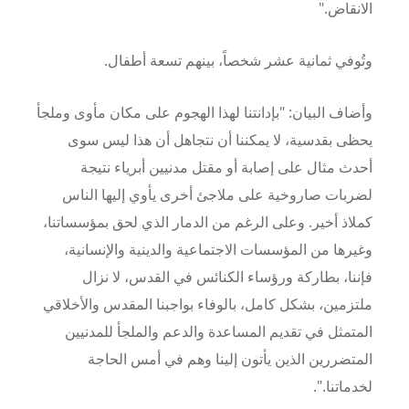
الانقاض."
وتُوفي ثمانية عشر شخصاً، بينهم تسعة أطفال.
وأضاف البيان: "بإدانتنا لهذا الهجوم على مكان مأوى وملجأ
يحظى بقدسية، لا يمكننا أن نتجاهل أن هذا ليس سوى
أحدث مثال على إصابة أو مقتل مدنيين أبرياء نتيجة
لضربات صاروخية على ملاجئ أخرى يأوي إليها الناس
كملاذ أخير. وعلى الرغم من الدمار الذي لحق بمؤسساتنا،
وغيرها من المؤسسات الاجتماعية والدينية والإنسانية،
فإننا، بطاركة ورؤساء الكنائس في القدس، لا نزال
ملتزمين، بشكل كامل، بالوفاء بواجبنا المقدس والأخلاقي
المتمثل في تقديم المساعدة والدعم والملجأ للمدنيين
المتضررين الذين يأتون إلينا وهم في أمس الحاجة
لخدماتنا.".